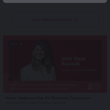
Ayın Videosunu Göster
Shorts
İnsanı Odağımıza Alan Bir Ekosistem Tasarlıyoruz
DNA PERSPEKTIF: AA PGM EĞITMENLERI ANLATIYOR