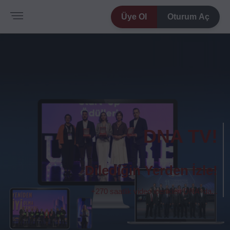
Üye Ol
Oturum Aç
DNA TV!
Dilediğin Yerden İzle!
+270 saatlik video içerikleri DNA' da...