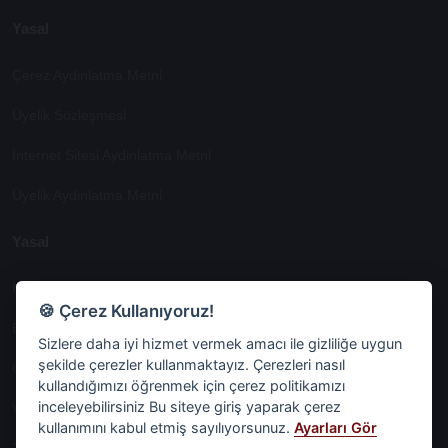
Yasal
Çerez Aydinlatma Metni̇
Üyeli̇k Sözleşmesi̇
İnternet Si̇tesi̇ Aydinlatma Metni̇
Üyeli̇k Aydinlatma Metni̇
Yasal
İşlem Rehberi̇
🍪 Çerez Kullanıyoruz!
Etk İzni̇ Metni̇
Sizlere daha iyi hizmet vermek amacı ile gizliliğe uygun
şekilde çerezler kullanmaktayız. Çerezleri nasıl
6698 Sayili Kvkk Gereği̇nce Veri̇ Sorumlusuna Başvuru Formu
kullandığımızı öğrenmek için çerez politikamızı
inceleyebilirsiniz Bu siteye giriş yaparak çerez
Veri Sorumlularına Başvuru Formu
kullanımını kabul etmiş sayılıyorsunuz.
Ayarları Gör
Tüm Sözleşmeler