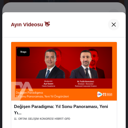
Digital Network Alkaş
Ayın Videosu 👋
Açılış Konuşmaları
Hoş Geldiniz 👋
XVI. AYD ALIŞVERİŞ EKONOMİSİ ZİRVESİ
E-Posta Adresiniz
Stage
29 Aralık 2025
Şifreniz
Stage
Değişen Paradigma: Yıl Sonu Panoraması, Yeni
Hatırla
Şifremi Unuttum
Yı...
11. ORTAK GELİŞİM KONGRESİ HİBRİT-GPD