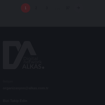
1
2
3
. . .
37
İletişim
organizasyon@alkas.com.tr
Bizi Takip Edin