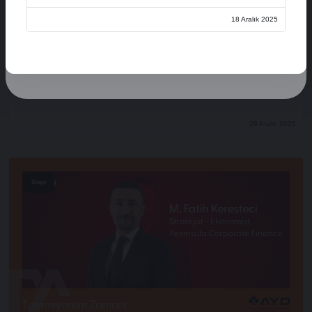
Üye Ol
18 Aralık 2025
Oturum Aç
Açılış Konuşmaları
XVI. AYD ALIŞVERİŞ EKONOMİSİ ZİRVESİ
29 Aralık 2025
Stage