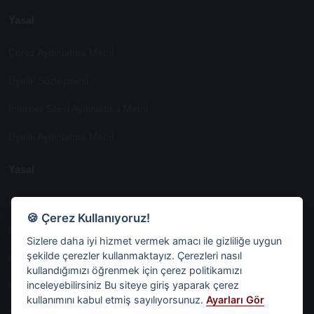
Yasal
Çerez Aydinlatma Metni̇
Üyeli̇k Sözleşmesi̇
İnternet Si̇tesi̇ Aydinlatma Metni̇
Üyeli̇k Aydinlatma Metni̇
Yasal
İşlem Rehberi̇
🍪 Çerez Kullanıyoruz!
Etk İzni̇ Metni̇
Sizlere daha iyi hizmet vermek amacı ile gizliliğe uygun
şekilde çerezler kullanmaktayız. Çerezleri nasıl
6698 Sayili Kvkk Gereği̇nce Veri̇ Sorumlusuna Başvuru Formu
kullandığımızı öğrenmek için çerez politikamızı
inceleyebilirsiniz Bu siteye giriş yaparak çerez
Veri Sorumlularına Başvuru Formu
kullanımını kabul etmiş sayılıyorsunuz.
Ayarları Gör
Tüm Sözleşmeler