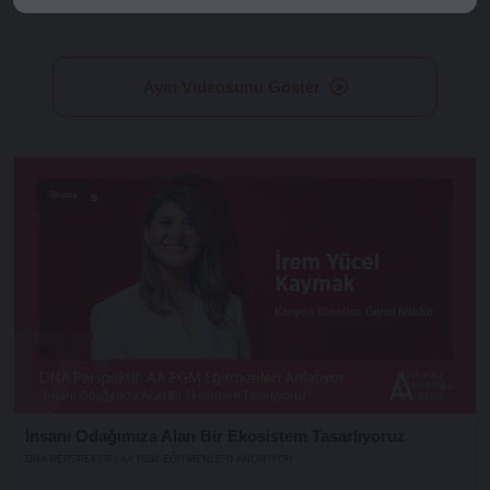
Ayın Videosunu Göster
Shorts
İnsanı Odağımıza Alan Bir Ekosistem Tasarlıyoruz
DNA PERSPEKTIF: AA PGM EĞITMENLERI ANLATIYOR