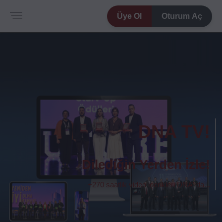
Üye Ol
Oturum Aç
DNA TV!
Dilediğin Yerden İzle!
+270 saatlik video içerikleri DNA' da...