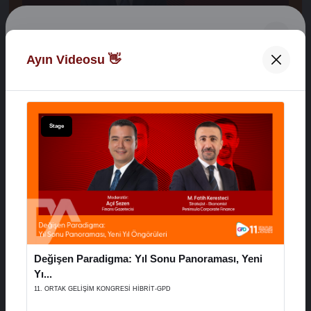
Digital Network Alkaş
Ayın Videosu 👋
Açılış Konuşmaları
Hoş Geldiniz 👋
XVI. AYD ALIŞVERİŞ EKONOMİSİ ZİRVESİ
E-Posta Adresiniz
Stage
29 Aralık 2025
Şifreniz
Stage
Değişen Paradigma: Yıl Sonu Panoraması, Yeni
Hatırla
Şifremi Unuttum
Yı...
11. ORTAK GELİŞİM KONGRESİ HİBRİT-GPD