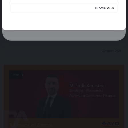
Üye Ol
18 Aralık 2025
Oturum Aç
Açılış Konuşmaları
XVI. AYD ALIŞVERİŞ EKONOMİSİ ZİRVESİ
29 Aralık 2025
Stage