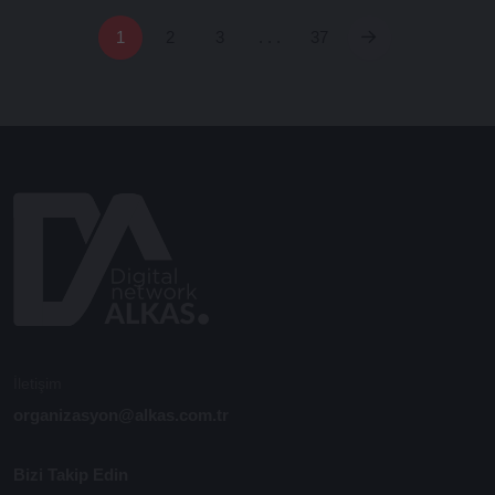
1
2
3
. . .
37
İletişim
organizasyon@alkas.com.tr
Bizi Takip Edin