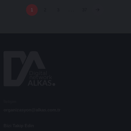
1
2
3
. . .
37
İletişim
organizasyon@alkas.com.tr
Bizi Takip Edin