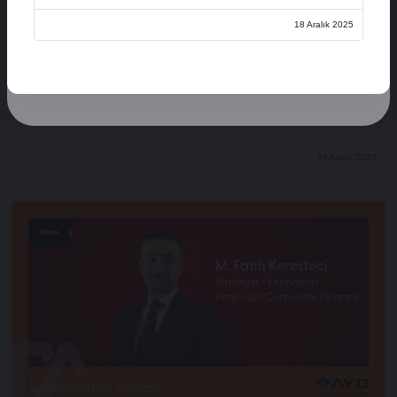
Üye Ol
18 Aralık 2025
Oturum Aç
Açılış Konuşmaları
XVI. AYD ALIŞVERİŞ EKONOMİSİ ZİRVESİ
29 Aralık 2025
Stage