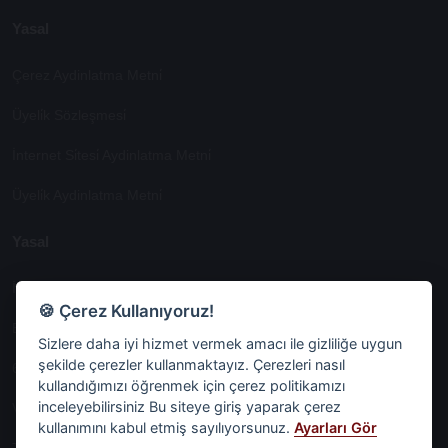
Yasal
Çerez Aydinlatma Metni̇
Üyeli̇k Sözleşmesi̇
İnternet Si̇tesi̇ Aydinlatma Metni̇
Üyeli̇k Aydinlatma Metni̇
Yasal
İşlem Rehberi̇
🍪 Çerez Kullanıyoruz!
Etk İzni̇ Metni̇
Sizlere daha iyi hizmet vermek amacı ile gizliliğe uygun
şekilde çerezler kullanmaktayız. Çerezleri nasıl
6698 Sayili Kvkk Gereği̇nce Veri̇ Sorumlusuna Başvuru Formu
kullandığımızı öğrenmek için çerez politikamızı
inceleyebilirsiniz Bu siteye giriş yaparak çerez
Veri Sorumlularına Başvuru Formu
kullanımını kabul etmiş sayılıyorsunuz.
Ayarları Gör
Tüm Sözleşmeler