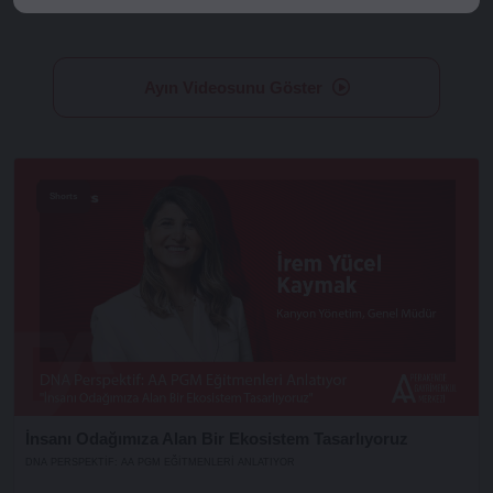
Ayın Videosunu Göster
Shorts
İnsanı Odağımıza Alan Bir Ekosistem Tasarlıyoruz
DNA PERSPEKTIF: AA PGM EĞITMENLERI ANLATIYOR