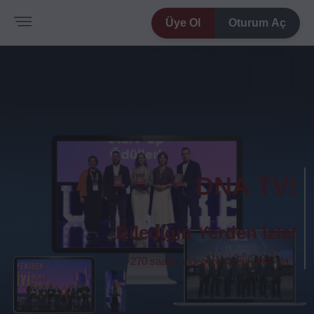
Üye Ol
Oturum Aç
DNA TV!
Dilediğin Yerden İzle!
+270 saatlik video içerikleri DNA' da...