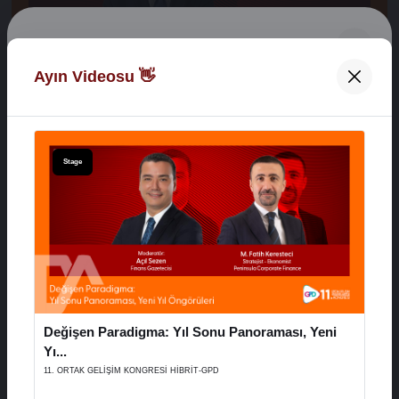
Digital Network Alkaş
Ayın Videosu 👋
Açılış Konuşmaları
Hoş Geldiniz 👋
XVI. AYD ALIŞVERİŞ EKONOMİSİ ZİRVESİ
E-Posta Adresiniz
Stage
29 Aralık 2025
Şifreniz
Stage
Değişen Paradigma: Yıl Sonu Panoraması, Yeni
Hatırla
Şifremi Unuttum
Yı...
11. ORTAK GELİŞİM KONGRESİ HİBRİT-GPD