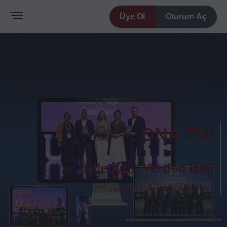
Üye Ol
Oturum Aç
DNA TV!
Dilediğin Yerden İzle!
+270 saatlik video içerikleri DNA' da...