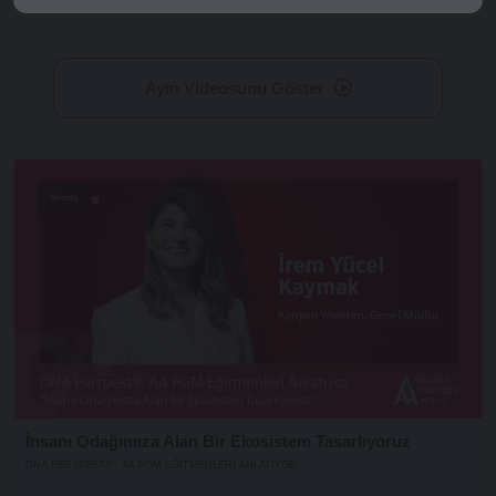
Ayın Videosunu Göster
Shorts
İnsanı Odağımıza Alan Bir Ekosistem Tasarlıyoruz
DNA PERSPEKTIF: AA PGM EĞITMENLERI ANLATIYOR