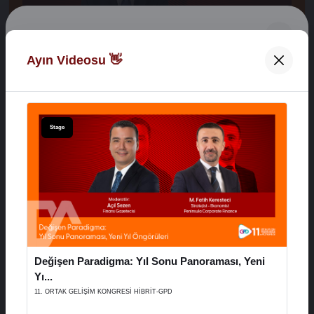
Digital Network Alkaş
Ayın Videosu 👋
Açılış Konuşmaları
Hoş Geldiniz 👋
XVI. AYD ALIŞVERİŞ EKONOMİSİ ZİRVESİ
E-Posta Adresiniz
Stage
29 Aralık 2025
Şifreniz
Stage
Değişen Paradigma: Yıl Sonu Panoraması, Yeni
Hatırla
Şifremi Unuttum
Yı...
11. ORTAK GELİŞİM KONGRESİ HİBRİT-GPD