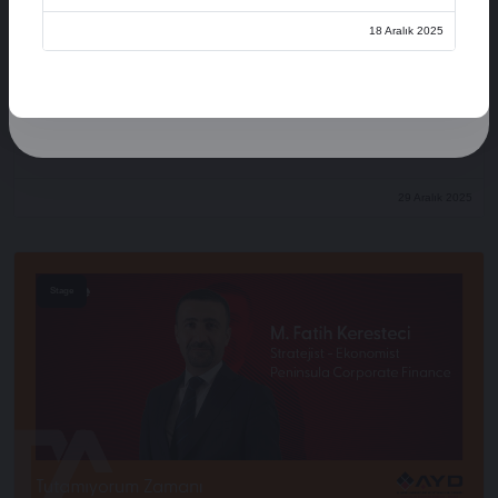
Üye Ol
18 Aralık 2025
Oturum Aç
Açılış Konuşmaları
XVI. AYD ALIŞVERİŞ EKONOMİSİ ZİRVESİ
29 Aralık 2025
Stage