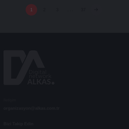
1
2
3
. . .
37
İletişim
organizasyon@alkas.com.tr
Bizi Takip Edin