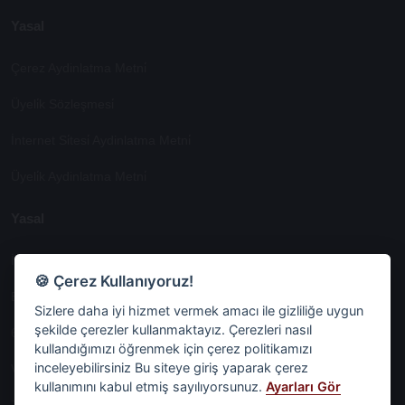
Yasal
Çerez Aydinlatma Metni̇
Üyeli̇k Sözleşmesi̇
İnternet Si̇tesi̇ Aydinlatma Metni̇
Üyeli̇k Aydinlatma Metni̇
Yasal
İşlem Rehberi̇
🍪 Çerez Kullanıyoruz!
Etk İzni̇ Metni̇
Sizlere daha iyi hizmet vermek amacı ile gizliliğe uygun
şekilde çerezler kullanmaktayız. Çerezleri nasıl
6698 Sayili Kvkk Gereği̇nce Veri̇ Sorumlusuna Başvuru Formu
kullandığımızı öğrenmek için çerez politikamızı
inceleyebilirsiniz Bu siteye giriş yaparak çerez
Veri Sorumlularına Başvuru Formu
kullanımını kabul etmiş sayılıyorsunuz.
Ayarları Gör
Tüm Sözleşmeler