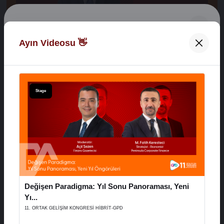
Digital Network Alkaş
Ayın Videosu 👋
Açılış Konuşmaları
Hoş Geldiniz 👋
XVI. AYD ALIŞVERİŞ EKONOMİSİ ZİRVESİ
E-Posta Adresiniz
Stage
29 Aralık 2025
Şifreniz
Stage
Değişen Paradigma: Yıl Sonu Panoraması, Yeni
Hatırla
Şifremi Unuttum
Yı...
11. ORTAK GELİŞİM KONGRESİ HİBRİT-GPD