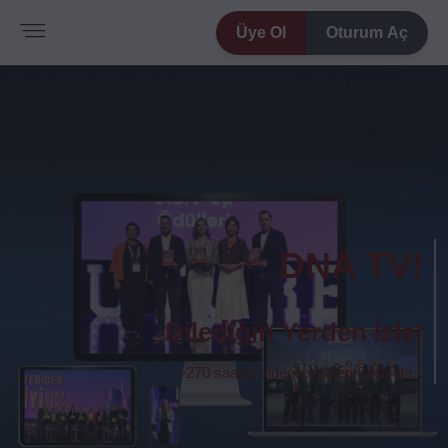
Üye Ol
Oturum Aç
DNA TV!
Dilediğin Yerden İzle!
+270 saatlik video içerikleri DNA' da...