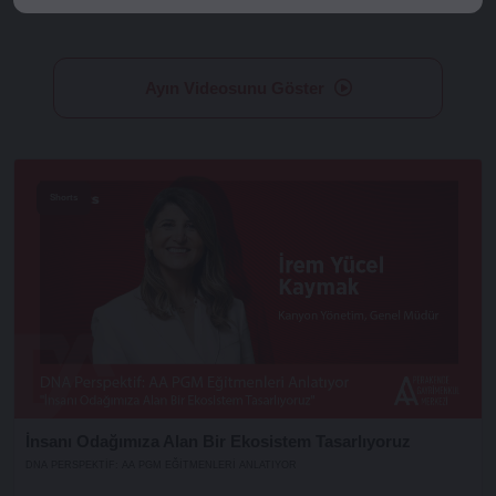
Ayın Videosunu Göster
Shorts
İnsanı Odağımıza Alan Bir Ekosistem Tasarlıyoruz
DNA PERSPEKTIF: AA PGM EĞITMENLERI ANLATIYOR