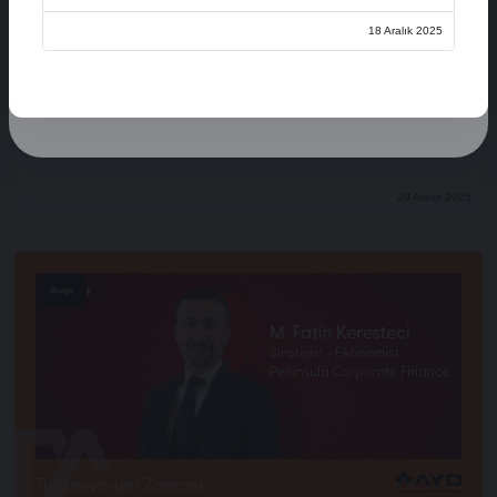
Üye Ol
18 Aralık 2025
Oturum Aç
Açılış Konuşmaları
XVI. AYD ALIŞVERİŞ EKONOMİSİ ZİRVESİ
29 Aralık 2025
Stage