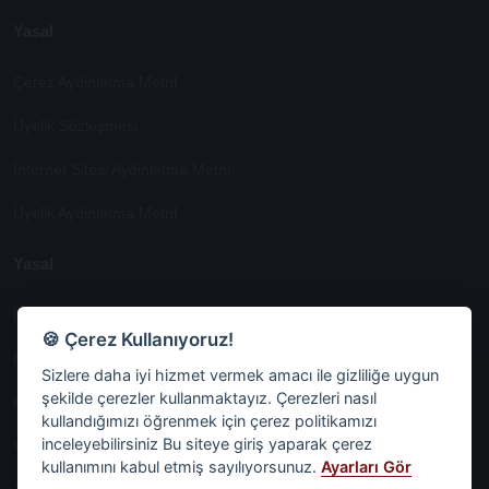
Yasal
Çerez Aydinlatma Metni̇
Üyeli̇k Sözleşmesi̇
İnternet Si̇tesi̇ Aydinlatma Metni̇
Üyeli̇k Aydinlatma Metni̇
Yasal
İşlem Rehberi̇
🍪 Çerez Kullanıyoruz!
Etk İzni̇ Metni̇
Sizlere daha iyi hizmet vermek amacı ile gizliliğe uygun
şekilde çerezler kullanmaktayız. Çerezleri nasıl
6698 Sayili Kvkk Gereği̇nce Veri̇ Sorumlusuna Başvuru Formu
kullandığımızı öğrenmek için çerez politikamızı
inceleyebilirsiniz Bu siteye giriş yaparak çerez
Veri Sorumlularına Başvuru Formu
kullanımını kabul etmiş sayılıyorsunuz.
Ayarları Gör
Tüm Sözleşmeler