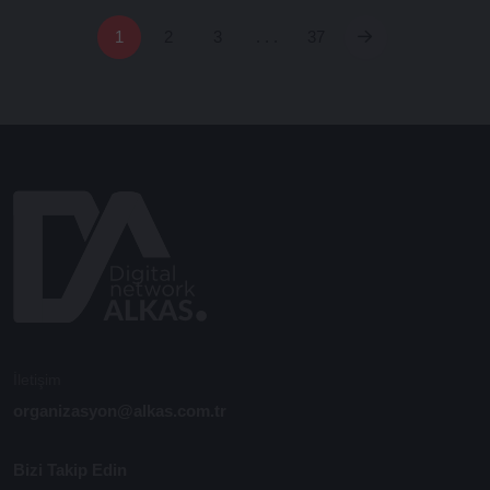
1
2
3
. . .
37
İletişim
organizasyon@alkas.com.tr
Bizi Takip Edin