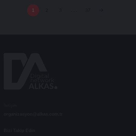
1
2
3
. . .
37
İletişim
organizasyon@alkas.com.tr
Bizi Takip Edin