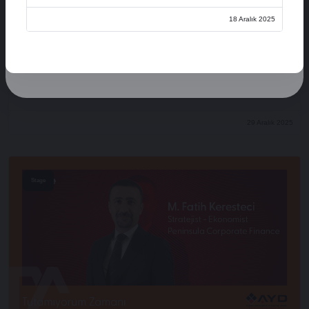
Üye Ol
18 Aralık 2025
Oturum Aç
Açılış Konuşmaları
XVI. AYD ALIŞVERİŞ EKONOMİSİ ZİRVESİ
29 Aralık 2025
Stage