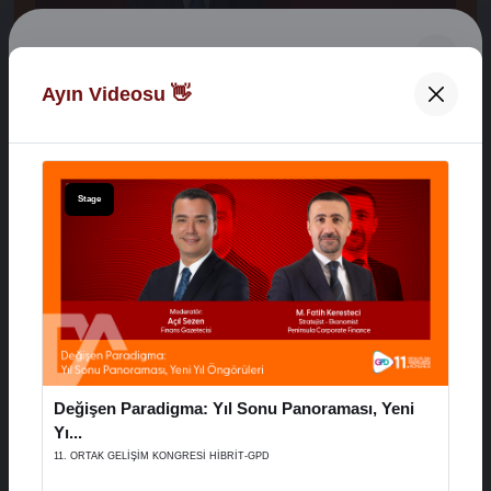
Digital Network Alkaş
Ayın Videosu 👋
Açılış Konuşmaları
Hoş Geldiniz 👋
XVI. AYD ALIŞVERİŞ EKONOMİSİ ZİRVESİ
E-Posta Adresiniz
Stage
29 Aralık 2025
Şifreniz
Stage
Değişen Paradigma: Yıl Sonu Panoraması, Yeni
Hatırla
Şifremi Unuttum
Yı...
11. ORTAK GELİŞİM KONGRESİ HİBRİT-GPD