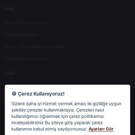
Yasal
Çerez Aydinlatma Metni̇
Üyeli̇k Sözleşmesi̇
İnternet Si̇tesi̇ Aydinlatma Metni̇
Üyeli̇k Aydinlatma Metni̇
Yasal
İşlem Rehberi̇
🍪 Çerez Kullanıyoruz!
Etk İzni̇ Metni̇
Sizlere daha iyi hizmet vermek amacı ile gizliliğe uygun
şekilde çerezler kullanmaktayız. Çerezleri nasıl
6698 Sayili Kvkk Gereği̇nce Veri̇ Sorumlusuna Başvuru Formu
kullandığımızı öğrenmek için çerez politikamızı
inceleyebilirsiniz Bu siteye giriş yaparak çerez
Veri Sorumlularına Başvuru Formu
kullanımını kabul etmiş sayılıyorsunuz.
Ayarları Gör
Tüm Sözleşmeler