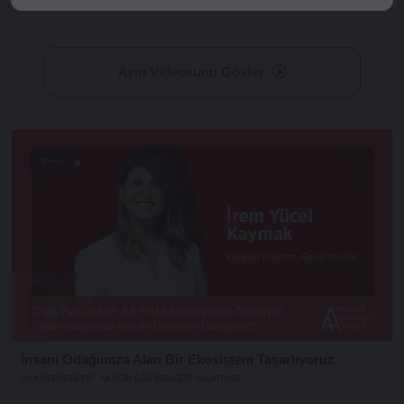
Ayın Videosunu Göster
Shorts
İnsanı Odağımıza Alan Bir Ekosistem Tasarlıyoruz
DNA PERSPEKTIF: AA PGM EĞITMENLERI ANLATIYOR