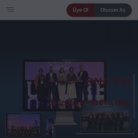
Üye Ol
Oturum Aç
DNA TV!
Dilediğin Yerden İzle!
+270 saatlik video içerikleri DNA' da...