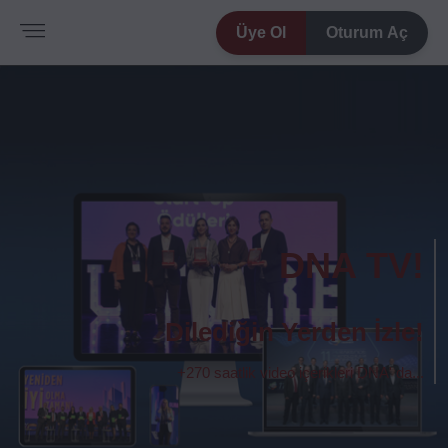
Üye Ol
Oturum Aç
DNA TV!
Dilediğin Yerden İzle!
+270 saatlik video içerikleri DNA' da...