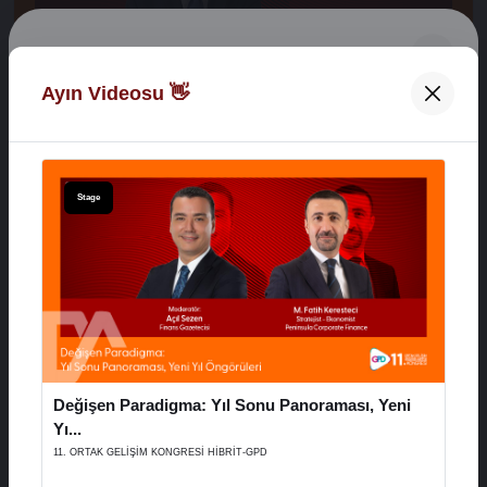
Digital Network Alkaş
Ayın Videosu 👋
Açılış Konuşmaları
Hoş Geldiniz 👋
XVI. AYD ALIŞVERİŞ EKONOMİSİ ZİRVESİ
E-Posta Adresiniz
Stage
29 Aralık 2025
Şifreniz
Stage
Değişen Paradigma: Yıl Sonu Panoraması, Yeni
Hatırla
Şifremi Unuttum
Yı...
11. ORTAK GELİŞİM KONGRESİ HİBRİT-GPD