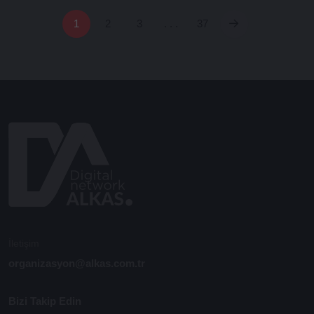
1
2
3
. . .
37
İletişim
organizasyon@alkas.com.tr
Bizi Takip Edin