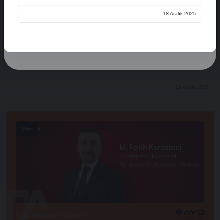
Üye Ol
18 Aralık 2025
Oturum Aç
Açılış Konuşmaları
XVI. AYD ALIŞVERİŞ EKONOMİSİ ZİRVESİ
29 Aralık 2025
Stage