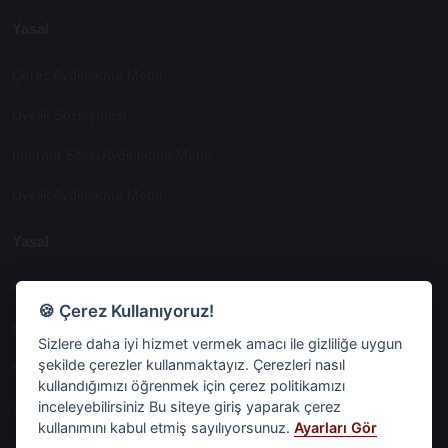
Yasal
Çerez Aydinlatma Metni̇
Üyeli̇k Sözleşmesi̇
İnternet Si̇tesi̇ Aydinlatma Metni̇
Üyeli̇k Aydinlatma Metni̇
Yasal
İşlem Rehberi̇
🍪 Çerez Kullanıyoruz!
Etk İzni̇ Metni̇
Sizlere daha iyi hizmet vermek amacı ile gizliliğe uygun
şekilde çerezler kullanmaktayız. Çerezleri nasıl
6698 Sayili Kvkk Gereği̇nce Veri̇ Sorumlusuna Başvuru Formu
kullandığımızı öğrenmek için çerez politikamızı
inceleyebilirsiniz Bu siteye giriş yaparak çerez
Veri Sorumlularına Başvuru Formu
kullanımını kabul etmiş sayılıyorsunuz.
Ayarları Gör
Tüm Sözleşmeler