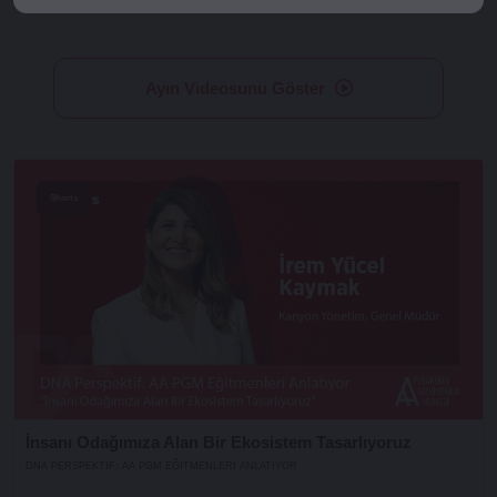
Ayın Videosunu Göster
Shorts
İnsanı Odağımıza Alan Bir Ekosistem Tasarlıyoruz
DNA PERSPEKTIF: AA PGM EĞITMENLERI ANLATIYOR