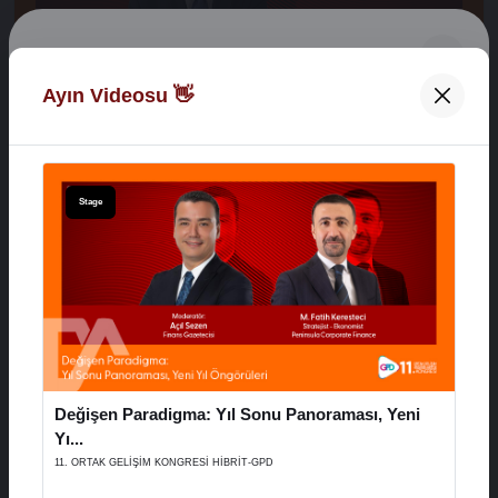
Digital Network Alkaş
Ayın Videosu 👋
Açılış Konuşmaları
Hoş Geldiniz 👋
XVI. AYD ALIŞVERİŞ EKONOMİSİ ZİRVESİ
E-Posta Adresiniz
Stage
29 Aralık 2025
Şifreniz
Stage
Değişen Paradigma: Yıl Sonu Panoraması, Yeni
Hatırla
Şifremi Unuttum
Yı...
11. ORTAK GELİŞİM KONGRESİ HİBRİT-GPD