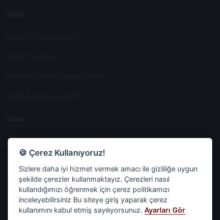
Yasal
Çerez Aydinlatma Metni̇
Üyeli̇k Sözleşmesi̇
İnternet Si̇tesi̇ Aydinlatma Metni̇
Üyeli̇k Aydinlatma Metni̇
Yasal
İşlem Rehberi̇
🍪 Çerez Kullanıyoruz!
Etk İzni̇ Metni̇
Sizlere daha iyi hizmet vermek amacı ile gizliliğe uygun
şekilde çerezler kullanmaktayız. Çerezleri nasıl
6698 Sayili Kvkk Gereği̇nce Veri̇ Sorumlusuna Başvuru Formu
kullandığımızı öğrenmek için çerez politikamızı
inceleyebilirsiniz Bu siteye giriş yaparak çerez
Veri Sorumlularına Başvuru Formu
kullanımını kabul etmiş sayılıyorsunuz.
Ayarları Gör
Tüm Sözleşmeler