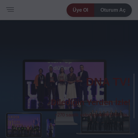
Üye Ol
Oturum Aç
DNA TV!
Dilediğin Yerden İzle!
+270 saatlik video içerikleri DNA' da...