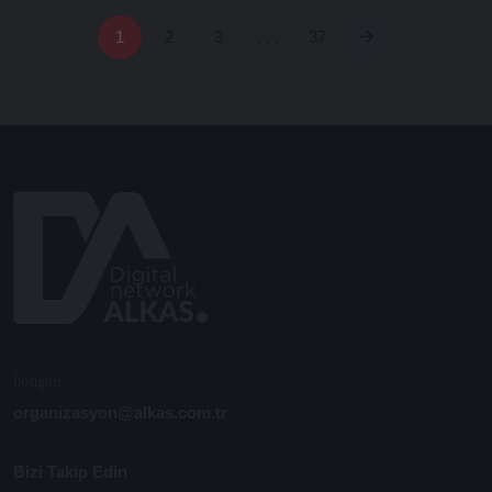
1
2
3
. . .
37
İletişim
organizasyon@alkas.com.tr
Bizi Takip Edin