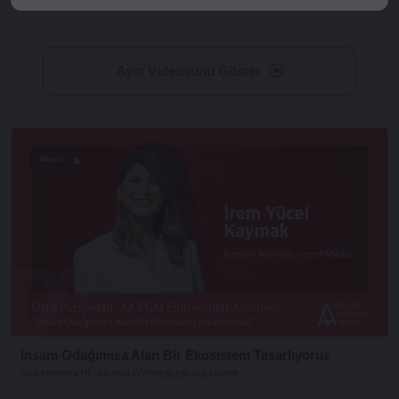
Ayın Videosunu Göster
Shorts
İnsanı Odağımıza Alan Bir Ekosistem Tasarlıyoruz
DNA PERSPEKTIF: AA PGM EĞITMENLERI ANLATIYOR