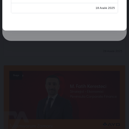
Üye Ol
18 Aralık 2025
Oturum Aç
Açılış Konuşmaları
XVI. AYD ALIŞVERİŞ EKONOMİSİ ZİRVESİ
29 Aralık 2025
Stage