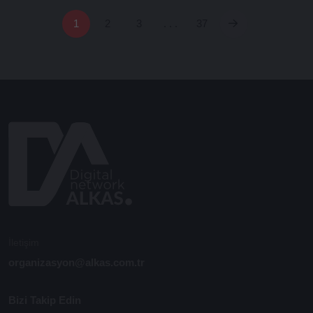
1
2
3
. . .
37
İletişim
organizasyon@alkas.com.tr
Bizi Takip Edin