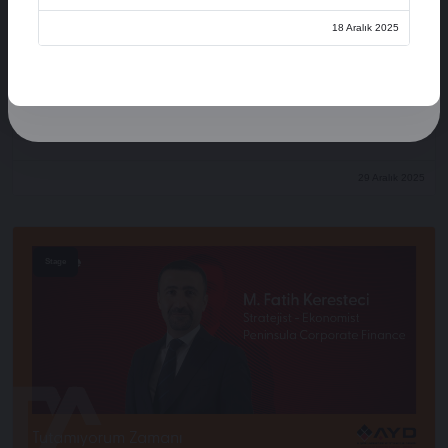
Üye Ol
18 Aralık 2025
Oturum Aç
Açılış Konuşmaları
XVI. AYD ALIŞVERİŞ EKONOMİSİ ZİRVESİ
29 Aralık 2025
Stage