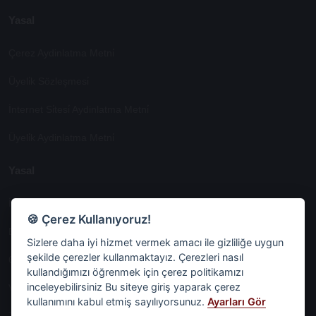
Yasal
Çerez Aydinlatma Metni̇
Üyeli̇k Sözleşmesi̇
İnternet Si̇tesi̇ Aydinlatma Metni̇
Üyeli̇k Aydinlatma Metni̇
Yasal
İşlem Rehberi̇
🍪 Çerez Kullanıyoruz!
Etk İzni̇ Metni̇
Sizlere daha iyi hizmet vermek amacı ile gizliliğe uygun
şekilde çerezler kullanmaktayız. Çerezleri nasıl
6698 Sayili Kvkk Gereği̇nce Veri̇ Sorumlusuna Başvuru Formu
kullandığımızı öğrenmek için çerez politikamızı
inceleyebilirsiniz Bu siteye giriş yaparak çerez
Veri Sorumlularına Başvuru Formu
kullanımını kabul etmiş sayılıyorsunuz.
Ayarları Gör
Tüm Sözleşmeler