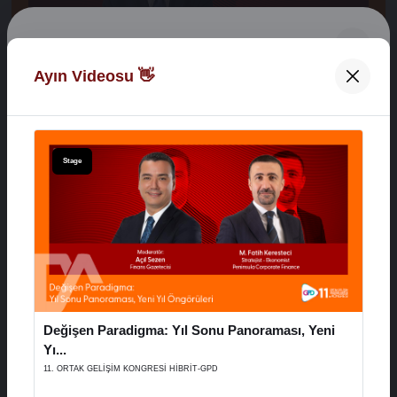
Digital Network Alkaş
Ayın Videosu 👋
Açılış Konuşmaları
Hoş Geldiniz 👋
XVI. AYD ALIŞVERİŞ EKONOMİSİ ZİRVESİ
E-Posta Adresiniz
Stage
29 Aralık 2025
Şifreniz
Stage
Değişen Paradigma: Yıl Sonu Panoraması, Yeni
Hatırla
Şifremi Unuttum
Yı...
11. ORTAK GELİŞİM KONGRESİ HİBRİT-GPD