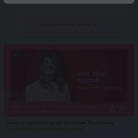
Ayın Videosunu Göster
Shorts
İnsanı Odağımıza Alan Bir Ekosistem Tasarlıyoruz
DNA PERSPEKTIF: AA PGM EĞITMENLERI ANLATIYOR