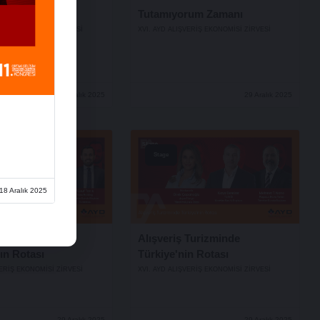
nuşmaları
Tutamıyorum Zamanı
VERİŞ EKONOMİSİ ZİRVESİ
XVI. AYD ALIŞVERİŞ EKONOMİSİ ZİRVESİ
29 Aralık 2025
29 Aralık 2025
Stage
18 Aralık 2025
nin Nabzı,
Alışveriş Turizminde
ın Rotası
Türkiye'nin Rotası
VERİŞ EKONOMİSİ ZİRVESİ
XVI. AYD ALIŞVERİŞ EKONOMİSİ ZİRVESİ
29 Aralık 2025
29 Aralık 2025