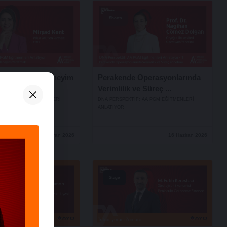
Shorts
çin Değer ve Deneyim
Perakende Operasyonlarında
Verimlilik ve Süreç ...
IF: AA PGM EĞITMENLERI
DNA PERSPEKTIF: AA PGM EĞITMENLERI
ANLATIYOR
26 Haziran 2026
16 Haziran 2026
Stage