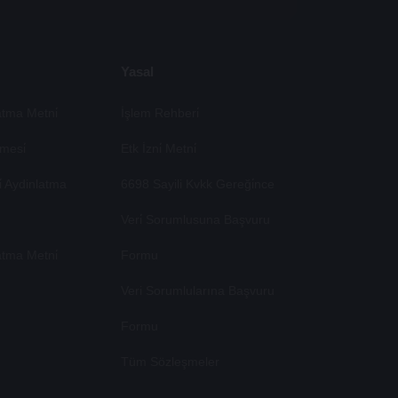
Yasal
tma Metni̇
İşlem Rehberi̇
mesi̇
Etk İzni̇ Metni̇
si̇ Aydinlatma
6698 Sayili Kvkk Gereği̇nce
Veri̇ Sorumlusuna Başvuru
atma Metni̇
Formu
Veri Sorumlularına Başvuru
Formu
Tüm Sözleşmeler