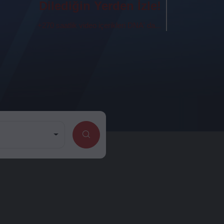
Dilediğin Yerden İzle!
+270 saatlik video içerikleri DNA' da...