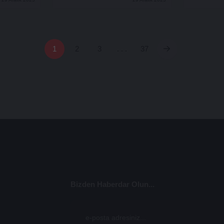
1
2
3
. . .
37
Bizden Haberdar Olun...