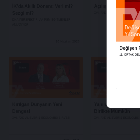
İK’da Akıllı Dönem: Veri mi?
Açılış Konuşmaları
Sezgi mi?
XVI. AYD ALIŞVERİŞ EKONOMİSİ
DNA PERSPEKTIF: AA PGM EĞITMENLERI
ANLATIYOR
16 Haziran 2026
Değişen P
11. ORTAK GE
Stage
Genel
Kırılgan Dünyanın Yeni
Yanındayız, Çünkü Eş
Dengesi
Birlikte Mümkün
XVI. AYD ALIŞVERİŞ EKONOMİSİ ZİRVESİ
XVI. AYD ALIŞVERİŞ EKONOMİSİ
29 Aralık 2025