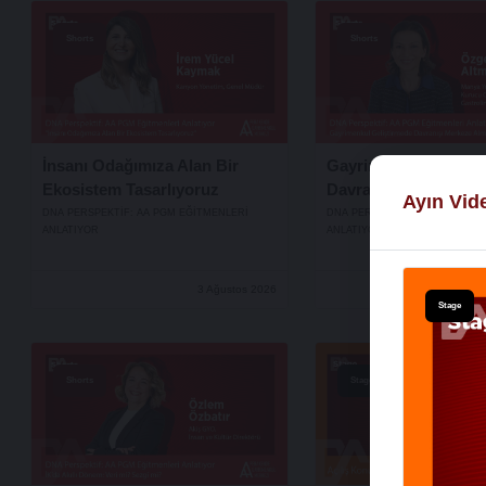
Shorts
Shorts
İnsanı Odağımıza Alan Bir
Gayrimenkul Gelişti
Ekosistem Tasarlıyoruz
Davranışı Merkeze A
Ayın Vid
DNA PERSPEKTIF: AA PGM EĞITMENLERI
DNA PERSPEKTIF: AA PGM EĞI
ANLATIYOR
ANLATIYOR
3 Ağustos 2026
Stage
Shorts
Stage