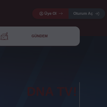
Üye Ol
Oturum Aç
GÜNDEM
DNA TV!