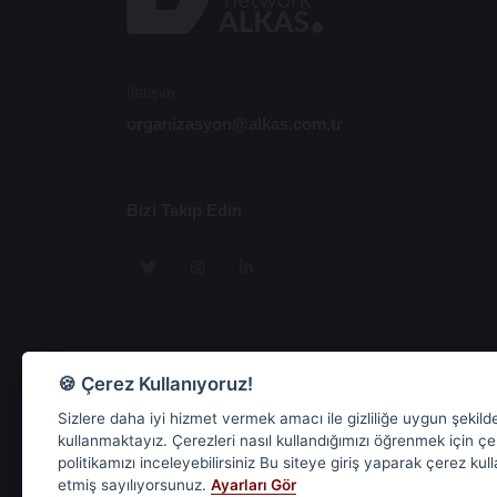
İletişim
organizasyon@alkas.com.tr
Bizi Takip Edin
🍪 Çerez Kullanıyoruz!
Sizlere daha iyi hizmet vermek amacı ile gizliliğe uygun şekild
kullanmaktayız. Çerezleri nasıl kullandığımızı öğrenmek için ç
politikamızı inceleyebilirsiniz Bu siteye giriş yaparak çerez kul
etmiş sayılıyorsunuz.
Ayarları Gör