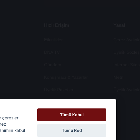
Hızlı Erişim
Yasal
Etkinlikler
Çerez Aydinla
DNA TV
Üyeli̇k Sözleş
Gündem
İnternet Si̇te
Konuşmacı & Yazarlar
Metni̇
Üyelik Paketleri
Üyeli̇k Aydinl
Tümü Kabul
e çerezler
erez
Tümü Red
lanımını kabul