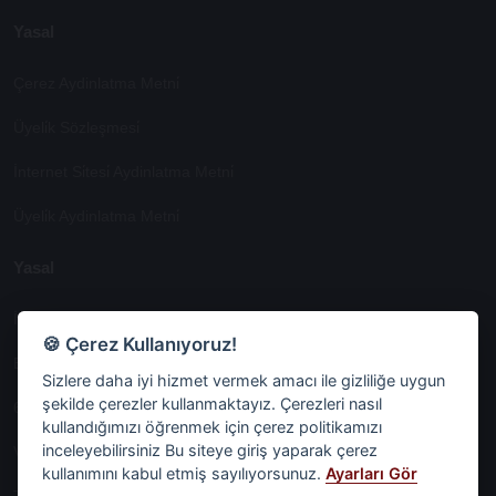
Yasal
Çerez Aydinlatma Metni̇
Üyeli̇k Sözleşmesi̇
İnternet Si̇tesi̇ Aydinlatma Metni̇
Üyeli̇k Aydinlatma Metni̇
Yasal
İşlem Rehberi̇
🍪 Çerez Kullanıyoruz!
Etk İzni̇ Metni̇
Sizlere daha iyi hizmet vermek amacı ile gizliliğe uygun
şekilde çerezler kullanmaktayız. Çerezleri nasıl
6698 Sayili Kvkk Gereği̇nce Veri̇ Sorumlusuna Başvuru Formu
kullandığımızı öğrenmek için çerez politikamızı
inceleyebilirsiniz Bu siteye giriş yaparak çerez
Veri Sorumlularına Başvuru Formu
kullanımını kabul etmiş sayılıyorsunuz.
Ayarları Gör
Tüm Sözleşmeler