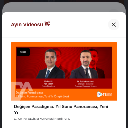
Digital Network Alkaş
Ayın Videosu 👋
Açılış Konuşmaları
Hoş Geldiniz 👋
XVI. AYD ALIŞVERİŞ EKONOMİSİ ZİRVESİ
E-Posta Adresiniz
Stage
29 Aralık 2025
Şifreniz
Stage
Değişen Paradigma: Yıl Sonu Panoraması, Yeni
Hatırla
Şifremi Unuttum
Yı...
11. ORTAK GELİŞİM KONGRESİ HİBRİT-GPD