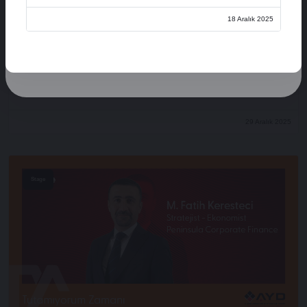
Üye Ol
18 Aralık 2025
Oturum Aç
Açılış Konuşmaları
XVI. AYD ALIŞVERİŞ EKONOMİSİ ZİRVESİ
29 Aralık 2025
Stage