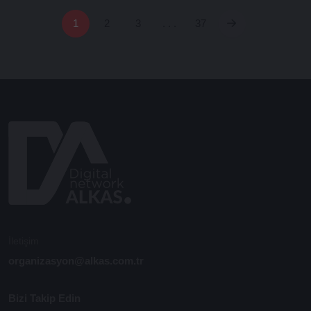
1
2
3
. . .
37
İletişim
organizasyon@alkas.com.tr
Bizi Takip Edin