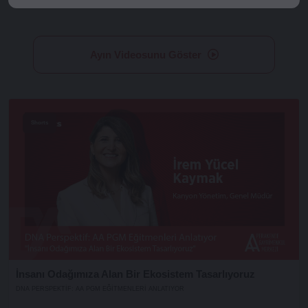
Ayın Videosunu Göster
Shorts
İnsanı Odağımıza Alan Bir Ekosistem Tasarlıyoruz
DNA PERSPEKTIF: AA PGM EĞITMENLERI ANLATIYOR