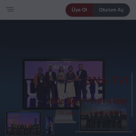
Üye Ol
Oturum Aç
DNA TV!
Dilediğin Yerden İzle!
+270 saatlik video içerikleri DNA' da...