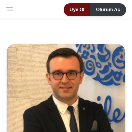
Üye Ol
Oturum Aç