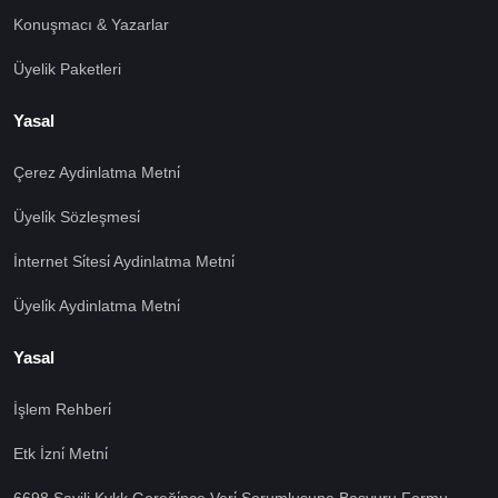
Konuşmacı & Yazarlar
Üyelik Paketleri
Yasal
Çerez Aydinlatma Metni̇
Üyeli̇k Sözleşmesi̇
İnternet Si̇tesi̇ Aydinlatma Metni̇
Üyeli̇k Aydinlatma Metni̇
Yasal
İşlem Rehberi̇
🍪 Çerez Kullanıyoruz!
Etk İzni̇ Metni̇
Sizlere daha iyi hizmet vermek amacı ile gizliliğe uygun