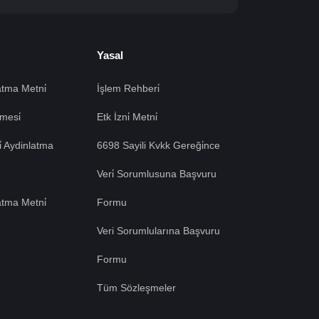
Yasal
tma Metni̇
İşlem Rehberi̇
mesi̇
Etk İzni̇ Metni̇
si̇ Aydinlatma
6698 Sayili Kvkk Gereği̇nce
Veri̇ Sorumlusuna Başvuru
atma Metni̇
Formu
Veri Sorumlularına Başvuru
Formu
Tüm Sözleşmeler