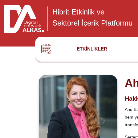
Hibrit Etkinlik ve
Sektörel İçerik Platformu
ETKINLIKLER
Ah
Hakk
Ahu Büy
hem yen
transfo
Serter