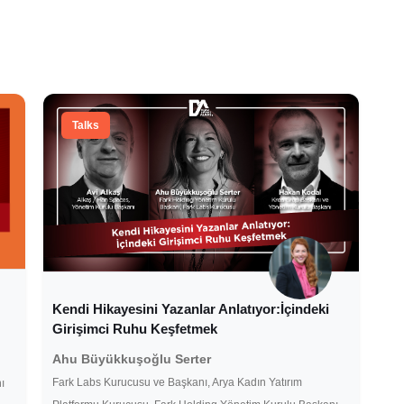
Talks
Kendi Hikayesini Yazanlar Anlatıyor:İçindeki
Girişimci Ruhu Keşfetmek
Ahu Büyükkuşoğlu Serter
Fark Labs Kurucusu ve Başkanı, Arya Kadın Yatırım
ı