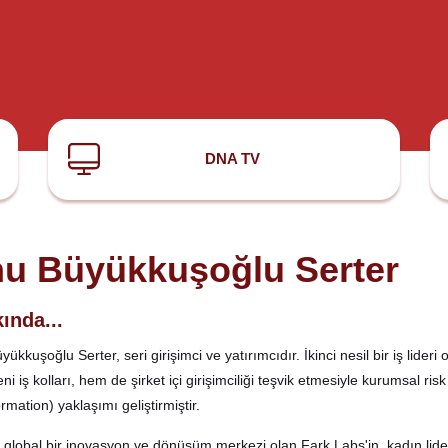
DNA TV
u Büyükkuşoğlu Serter
ında...
ükkuşoğlu Serter, seri girişimci ve yatırımcıdır. İkinci nesil bir iş lider
i iş kolları, hem de şirket içi girişimciliği teşvik etmesiyle kurumsal r
rmation) yaklaşımı geliştirmiştir.
; global bir inovasyon ve dönüşüm merkezi olan Fark Labs'in, kadın lid