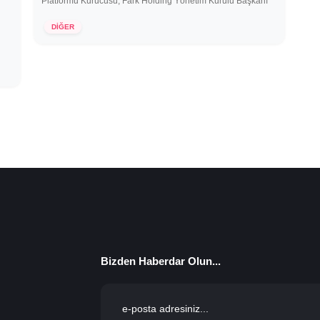
Platformu Kurucusu, Fark Holding Yönetim Kurulu Başkanı
27 Kasım 2020
DİĞER
Bizden Haberdar Olun...