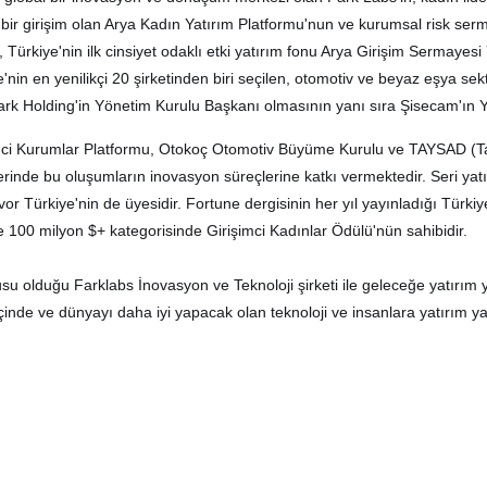
 bir girişim olan Arya Kadın Yatırım Platformu'nun ve kurumsal risk se
a, Türkiye'nin ilk cinsiyet odaklı etki yatırım fonu Arya Girişim Sermaye
'nin en yenilikçi 20 şirketinden biri seçilen, otomotiv ve beyaz eşya sek
ark Holding'in Yönetim Kurulu Başkanı olmasının yanı sıra Şisecam'ın Y
mci Kurumlar Platformu, Otokoç Otomotiv Büyüme Kurulu ve TAYSAD (Taşı
erinde bu oluşumların inovasyon süreçlerine katkı vermektedir. Seri yat
or Türkiye'nin de üyesidir. Fortune dergisinin her yıl yayınladığı Türkiy
 100 milyon $+ kategorisinde Girişimci Kadınlar Ödülü'nün sahibidir.
su olduğu Farklabs İnovasyon ve Teknoloji şirketi ile geleceğe yatırım 
 içinde ve dünyayı daha iyi yapacak olan teknoloji ve insanlara yatırım 