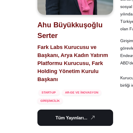
sosyal
yılınd
Türkiye
Ahu Büyükkuşoğlu
olan F
Serter
Girişi
Fark Labs Kurucusu ve
görevl
Başkanı, Arya Kadın Yatırım
Endeav
Platformu Kurucusu, Fark
ABD'de
Holding Yönetim Kurulu
Kurucu
Başkanı
birliği
START-UP
AR-GE VE İNOVASYON
GİRİŞİMCİLİK
Tüm Yayınları...