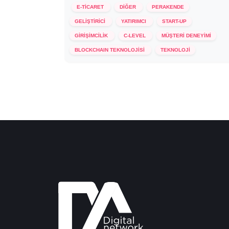
E-TİCARET
DİĞER
PERAKENDE
GELİŞTİRİCİ
YATIRIMCI
START-UP
GİRİŞİMCİLİK
C-LEVEL
MÜŞTERİ DENEYİMİ
18 Aralık 2023
BLOCKCHAIN TEKNOLOJİSİ
TEKNOLOJİ