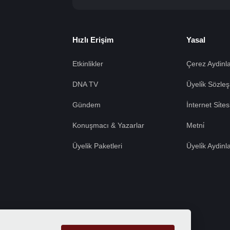
Hızlı Erişim
Yasal
Etkinlikler
Çerez Aydinla
DNA TV
Üyeli̇k Sözleş
Gündem
İnternet Si̇te
Konuşmacı & Yazarlar
Metni̇
Üyelik Paketleri
Üyeli̇k Aydinl