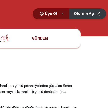
Üye Ol
Oturum Aç
GÜNDEM
i olarak çok yönlü potansiyelinden güç alan Serter;
isk sermayesi kurarak çift yönlü dönüşüm (dual
erliğinde dünyayı dönüştürme vizyonuyla kurulan ve