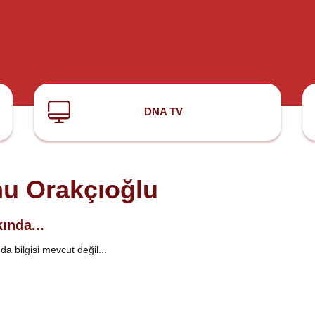
DNA TV
u Orakçıoğlu
ında...
a bilgisi mevcut değil...