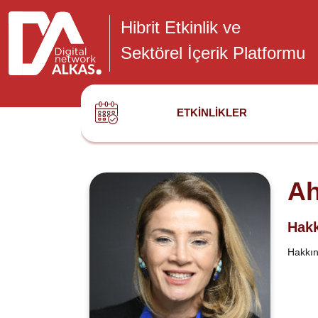
Hibrit Etkinlik ve
Sektörel İçerik Platformu
ETKINLIKLER
Ah
Hakk
Hakkınd