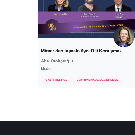
Mimariden İnşaata Aynı Dili Konuşmak
Ahu Orakçıoğlu
Moderatör
7 Aralık 2022
GAYRİMENKUL
GAYRİMENKUL DEĞERLEME