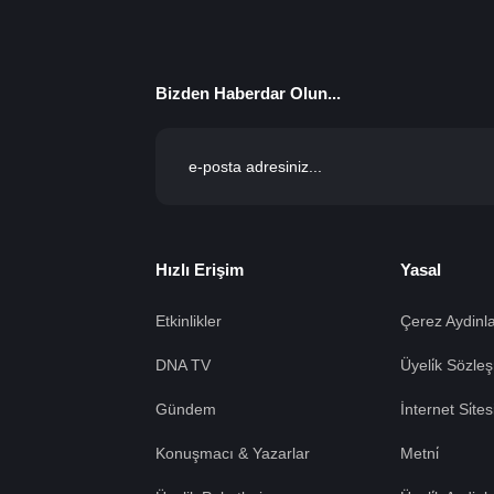
Bizden Haberdar Olun...
Hızlı Erişim
Yasal
Etkinlikler
Çerez Aydinla
DNA TV
Üyeli̇k Sözleş
Gündem
İnternet Si̇te
Konuşmacı & Yazarlar
Metni̇