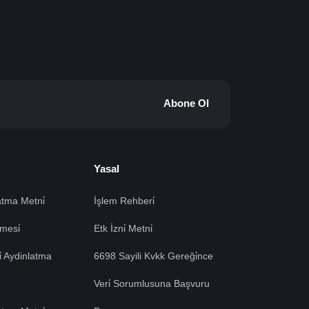
Abone Ol
Yasal
tma Metni̇
İşlem Rehberi̇
mesi̇
Etk İzni̇ Metni̇
si̇ Aydinlatma
6698 Sayili Kvkk Gereği̇nce
Veri̇ Sorumlusuna Başvuru