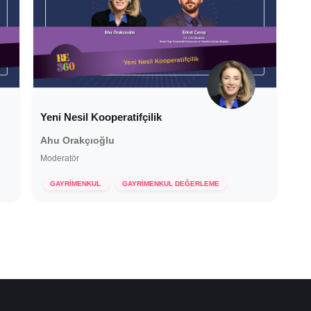
Yeni Nesil Kooperatifçilik
Ahu Orakçıoğlu
Moderatör
7 Aralık 2022
GAYRİMENKUL
GAYRİMENKUL DEĞERLEME