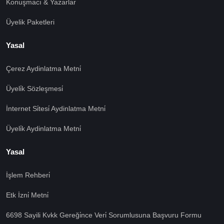
Konuşmacı & Yazarlar
Üyelik Paketleri
Yasal
Çerez Aydinlatma Metni̇
Üyeli̇k Sözleşmesi̇
İnternet Si̇tesi̇ Aydinlatma Metni̇
Üyeli̇k Aydinlatma Metni̇
Yasal
İşlem Rehberi̇
Etk İzni̇ Metni̇
6698 Sayili Kvkk Gereği̇nce Veri̇ Sorumlusuna Başvuru Formu