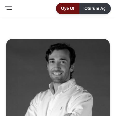
Üye Ol
Oturum Aç