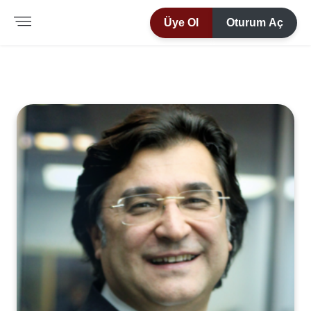
Üye Ol
Oturum Aç