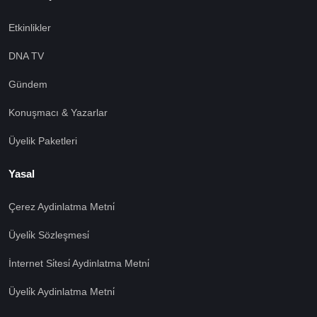
Etkinlikler
DNA TV
Gündem
Konuşmacı & Yazarlar
Üyelik Paketleri
Yasal
Çerez Aydinlatma Metni̇
Üyeli̇k Sözleşmesi̇
İnternet Si̇tesi̇ Aydinlatma Metni̇
Üyeli̇k Aydinlatma Metni̇