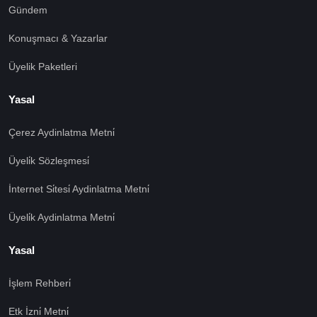
Gündem
Konuşmacı & Yazarlar
Üyelik Paketleri
Yasal
Çerez Aydinlatma Metni̇
Üyeli̇k Sözleşmesi̇
İnternet Si̇tesi̇ Aydinlatma Metni̇
Üyeli̇k Aydinlatma Metni̇
Yasal
İşlem Rehberi̇
🍪 Çerez Kullanıyoruz!
Etk İzni̇ Metni̇