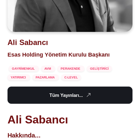
Ali Sabancı
Esas Holding Yönetim Kurulu Başkanı
GAYRİMENKUL
AVM
PERAKENDE
GELİŞTİRİCİ
YATIRIMCI
PAZARLAMA
C-LEVEL
Tüm Yayınları...
Ali Sabancı
Hakkında...