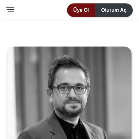
Üye Ol
Oturum Aç