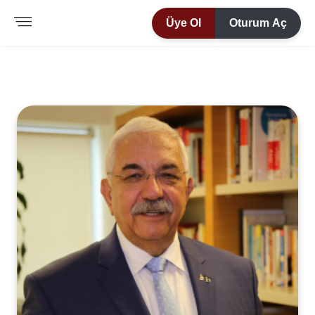
Üye Ol
Oturum Aç