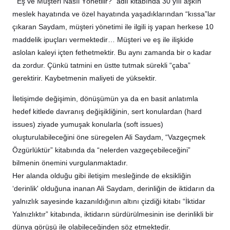
“Eş ve Müşteri Nasıl Yönetilir?” adlı kitabında 30 yılı aşkın
meslek hayatında ve özel hayatında yaşadıklarından “kıssa”lar
çıkaran Saydam, müşteri yönetimi ile ilgili iş yapan herkese 10
maddelik ipuçları vermektedir… Müşteri ve eş ile ilişkide
aslolan kaleyi içten fethetmektir. Bu aynı zamanda bir o kadar
da zordur. Çünkü tatmini en üstte tutmak sürekli “çaba”
gerektirir. Kaybetmenin maliyeti de yüksektir.
İletişimde değişimin, dönüşümün ya da en basit anlatımla
hedef kitlede davranış değişikliğinin, sert konulardan (hard
issues) ziyade yumuşak konularla (soft issues)
oluşturulabileceğini öne süregelen Ali Saydam, “Vazgeçmek
Özgürlüktür” kitabında da “nelerden vazgeçebileceğini”
bilmenin önemini vurgulanmaktadır.
Her alanda olduğu gibi iletişim mesleğinde de eksikliğin
‘derinlik' olduğuna inanan Ali Saydam, derinliğin de iktidarın da
yalnızlık sayesinde kazanıldığının altını çizdiği kitabı “İktidar
Yalnızlıktır” kitabında, iktidarın sürdürülmesinin ise derinlikli bir
dünya görüşü ile olabileceğinden söz etmektedir.