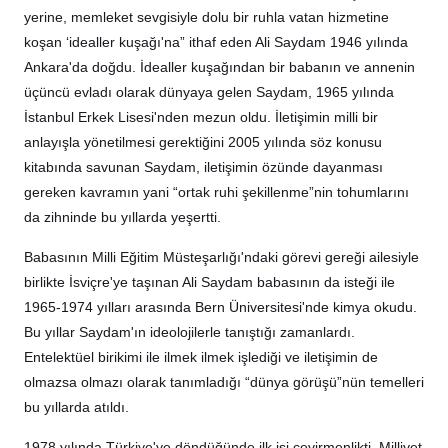
yerine, memleket sevgisiyle dolu bir ruhla vatan hizmetine
koşan ‘idealler kuşağı'na” ithaf eden Ali Saydam 1946 yılında
Ankara'da doğdu. İdealler kuşağından bir babanın ve annenin
üçüncü evladı olarak dünyaya gelen Saydam, 1965 yılında
İstanbul Erkek Lisesi'nden mezun oldu. İletişimin milli bir
anlayışla yönetilmesi gerektiğini 2005 yılında söz konusu
kitabında savunan Saydam, iletişimin özünde dayanması
gereken kavramın yani “ortak ruhi şekillenme”nin tohumlarını
da zihninde bu yıllarda yeşertti.
Babasının Milli Eğitim Müsteşarlığı'ndaki görevi gereği ailesiyle
birlikte İsviçre'ye taşınan Ali Saydam babasının da isteği ile
1965-1974 yılları arasında Bern Üniversitesi'nde kimya okudu.
Bu yıllar Saydam'ın ideolojilerle tanıştığı zamanlardı.
Entelektüel birikimi ile ilmek ilmek işlediği ve iletişimin de
olmazsa olmazı olarak tanımladığı “dünya görüşü”nün temelleri
bu yıllarda atıldı.
1978 yılında Türkiye'ye döndüğünde ilk işi çevirmenlikti. Milliyet