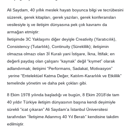
Ali Saydam, 40 yıllık meslek hayatı boyunca bilgi ve tecrübesini
süzerek, gerek kitapları, gerek yazıları, gerek konferansları
vesilesiyle iş ve iletişim dünyasına pek çok kavramı da
armağan etmiştir:
İletişimde 3C Yaklaşımı diğer deyişle Creativity (Yaratıcılık),
Consistency (Tutarlılık), Continuity (Süreklilik); iletişimin
olmazsa olmazı olan 3İ Kuralı yani İstişare, İkna, İttifak; en
değerli paydaş olan çalışanı “kaynak” değil “kıymet” olarak
adlandırmak; iletişimi “Performans, Sadakat, Motivasyon”
yerine “Entelektüel Katma Değer, Katılım-Kararlılık ve Etkililik”
temelinde yönetim ve daha pek çokları gibi.
8 Ekim 1978 yılında başladığı ve bugün, 8 Ekim 2018'de tam
40 yıldır Türkiye iletişim dünyasının başına kendi deyimiyle
sürekli “icat çıkaran” Ali Saydam'a İstanbul Üniversitesi
tarafından “İletişime Adanmış 40 Yıl Beratı” kendisine takdim
edilmiştir.