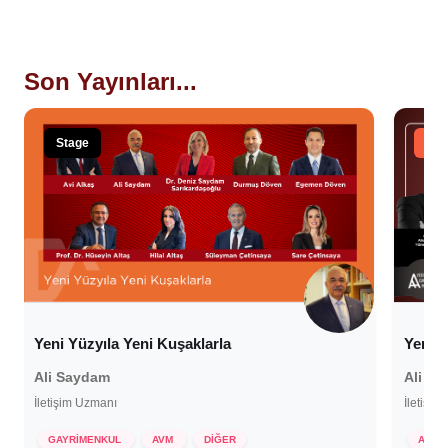
Son Yayınları...
Stage
Tal
Yeni 
Yeni Yüzyıla Yeni Kuşaklarla
Ali S
Ali Saydam
İletişi
İletişim Uzmanı
16 M
AVM
GAYRİMENKUL
AVM
DİĞER