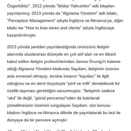
Özgürlüktür", 2012 yılında "İktidar Yalnızlıktır" adlı kitapları
yayınlanmış; 2013 yılında da "Algılama Yönetimi" adlı kitabı,
"Perception Management" adıyla İngilizce ve Almanca'ya, diğer
kitabı ise “How to lose wives and clients” adıyla İngilizceye
kazandırılmıştır.
2013 yılında yeniden yayınlandığında önsözünü iletişim
alanında uluslararası düzeyde en çok atıf alan ve en itibarlı
kabul edilen iletişim profesörlerinden James Grunig'in kaleme
aldığı Algılama Yönetimi kitabında Saydam, iletişimin özünün
asla evrensel olmayıp, tersine insanın “kayıtları” ile ilgili
olduğunu ve en derin boyutuyla “yerli ve milli” denebilecek bir
özellik taşıması gerektiğini savunmuştur. “İletişimin sadece
“akıl” ile değil, “gönül penceresi”nden de bakılarak
yönetilmesinin önemini vurgulayan Saydam, söz konusu
kitabını İngilizce ve Almanca dilinde de yayınlatarak bu tezi ile
dünyaya da bir pencere açmıştır.