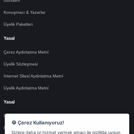
Gündem
Konuşmacı & Yazarlar
Üyelik Paketleri
Yasal
Çerez Aydinlatma Metni̇
Üyeli̇k Sözleşmesi̇
İnternet Si̇tesi̇ Aydinlatma Metni̇
Üyeli̇k Aydinlatma Metni̇
Yasal
İşlem Rehberi̇
🍪 Çerez Kullanıyoruz!
Etk İzni̇ Metni̇
Sizlere daha iyi hizmet vermek amacı ile gizliliğe uygun