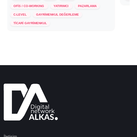
OFİS / CO-WORKING
YATIRIMCI
PAZARLAMA
C-LEVEL
GAYRİMENKUL DEĞERLEME
8 Ocak 2024
TİCARİ GAYRİMENKUL
İletişim