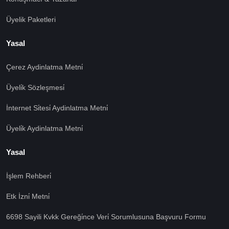
Üyelik Paketleri
Yasal
Çerez Aydinlatma Metni̇
Üyeli̇k Sözleşmesi̇
İnternet Si̇tesi̇ Aydinlatma Metni̇
Üyeli̇k Aydinlatma Metni̇
Yasal
İşlem Rehberi̇
🍪 Çerez Kullanıyoruz!
Etk İzni̇ Metni̇
Sizlere daha iyi hizmet vermek amacı ile gizliliğe uygun
6698 Sayili Kvkk Gereği̇nce Veri̇ Sorumlusuna Başvuru Formu
şekilde çerezler kullanmaktayız. Çerezleri nasıl