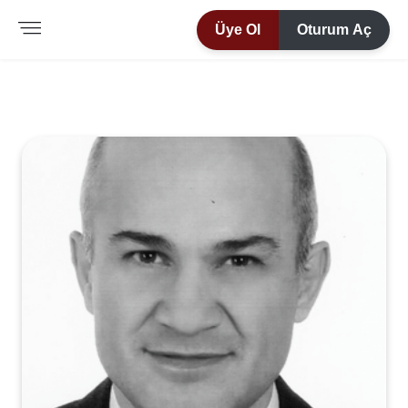
Üye Ol
Oturum Aç