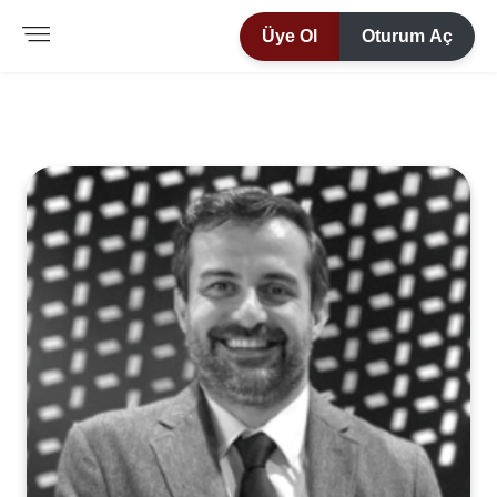
Üye Ol
Oturum Aç