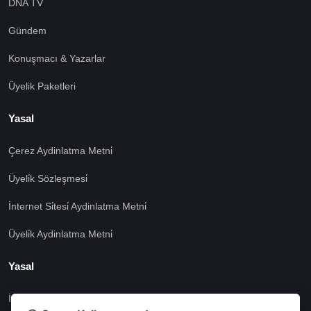
DNA TV
Gündem
Konuşmacı & Yazarlar
Üyelik Paketleri
Yasal
Çerez Aydinlatma Metni̇
Üyeli̇k Sözleşmesi̇
İnternet Si̇tesi̇ Aydinlatma Metni̇
Üyeli̇k Aydinlatma Metni̇
Yasal
İşlem Rehberi̇