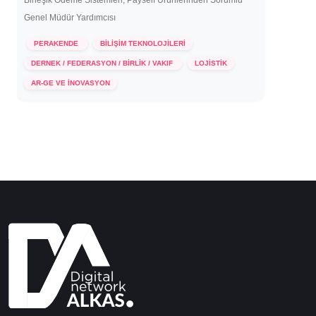
Birleşik Ödeme Sistemleri, Payself Ürünlerinden Sorumlu
Genel Müdür Yardımcısı
PERAKENDE
BİLİŞİM TEKNOLOJİLERİ
DERNEK / FEDERASYON / BİRLİK / VAKIF
LOJİSTİK
1 Aralık 2021
AR-GE VE İNOVASYON