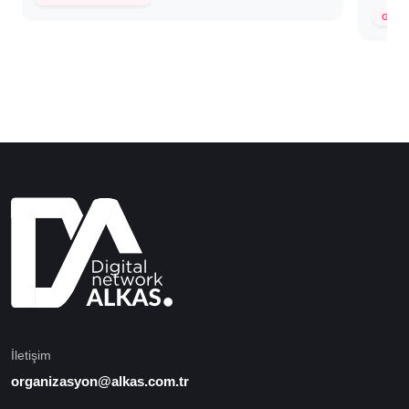
11 E
GIDA
İletişim
organizasyon@alkas.com.tr