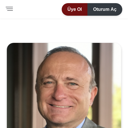
Üye Ol
Oturum Aç