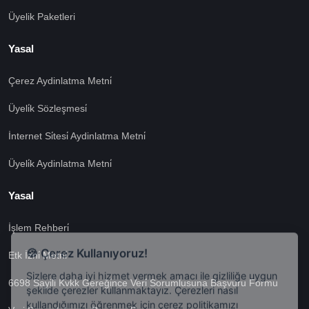
Üyelik Paketleri
Yasal
Çerez Aydinlatma Metni̇
Üyeli̇k Sözleşmesi̇
İnternet Si̇tesi̇ Aydinlatma Metni̇
Üyeli̇k Aydinlatma Metni̇
Yasal
İşlem Rehberi̇
🍪 Çerez Kullanıyoruz!
Etk İzni̇ Metni̇
Sizlere daha iyi hizmet vermek amacı ile gizliliğe uygun
şekilde çerezler kullanmaktayız. Çerezleri nasıl
6698 Sayili Kvkk Gereği̇nce Veri̇ Sorumlusuna Başvuru Formu
kullandığımızı öğrenmek için çerez politikamızı