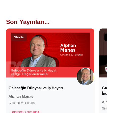
Son Yayınları...
Shorts
Sta
Gıda G
Geleceğin Dünyası ve İş Hayatı
İnovas
Alphan Manas
Alpha
Girişimci ve Fütürist
Girişimc
6 Haziran 2023
GELECEK / FUTURIST