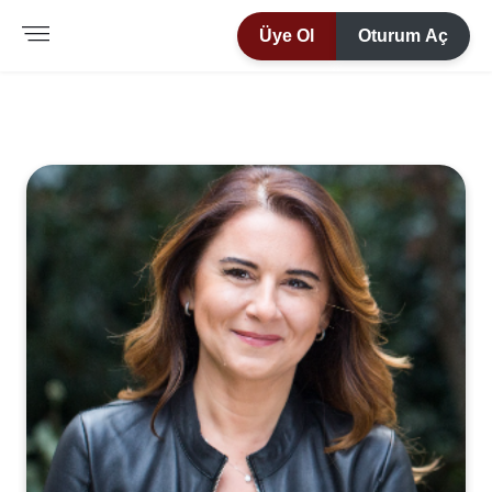
Üye Ol
Oturum Aç