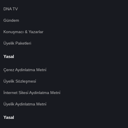
DNA TV
Gündem
Konuşmacı & Yazarlar
Üyelik Paketleri
Yasal
Çerez Aydinlatma Metni̇
Üyeli̇k Sözleşmesi̇
İnternet Si̇tesi̇ Aydinlatma Metni̇
Üyeli̇k Aydinlatma Metni̇
Yasal