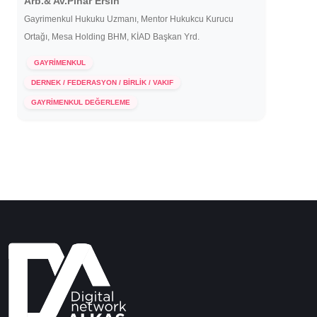
Arb.& Av.Pınar Ersin
Gayrimenkul Hukuku Uzmanı, Mentor Hukukcu Kurucu
Ortağı, Mesa Holding BHM, KİAD Başkan Yrd.
GAYRİMENKUL
DERNEK / FEDERASYON / BİRLİK / VAKIF
23 Eylül 2021
GAYRİMENKUL DEĞERLEME