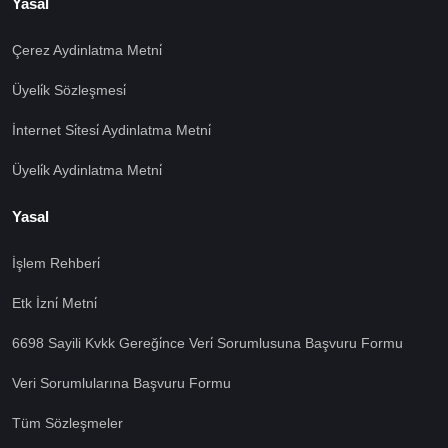
Yasal
Çerez Aydinlatma Metni̇
Üyeli̇k Sözleşmesi̇
İnternet Si̇tesi̇ Aydinlatma Metni̇
Üyeli̇k Aydinlatma Metni̇
Yasal
İşlem Rehberi̇
🍪 Çerez Kullanıyoruz!
Etk İzni̇ Metni̇
Sizlere daha iyi hizmet vermek amacı ile gizliliğe uygun
şekilde çerezler kullanmaktayız. Çerezleri nasıl
6698 Sayili Kvkk Gereği̇nce Veri̇ Sorumlusuna Başvuru Formu
kullandığımızı öğrenmek için çerez politikamızı
inceleyebilirsiniz Bu siteye giriş yaparak çerez
Veri Sorumlularına Başvuru Formu
kullanımını kabul etmiş sayılıyorsunuz.
Ayarları Gör
Tüm Sözleşmeler