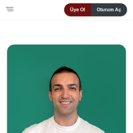
Üye Ol
Oturum Aç