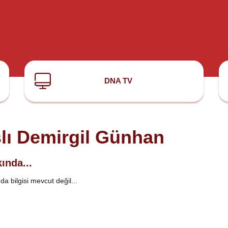
DNA TV
lı Demirgil Günhan
ında...
a bilgisi mevcut değil...