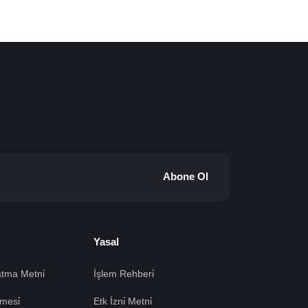
Abone Ol
Yasal
tma Metni̇
İşlem Rehberi̇
mesi̇
Etk İzni̇ Metni̇