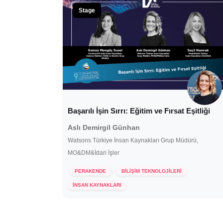
Stage
Başarılı İşin Sırrı: Eğitim ve Fırsat Eşitliği
Aslı Demirgil Günhan
Watsons Türkiye İnsan Kaynakları Grup Müdürü,
MO&DM&İdari İşler
PERAKENDE
BİLİŞİM TEKNOLOJİLERİ
25 Ekim 2022
İNSAN KAYNAKLARI