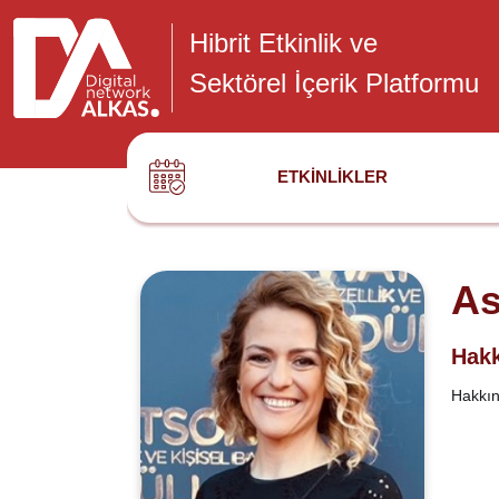
Hibrit Etkinlik ve
Sektörel İçerik Platformu
ETKINLIKLER
As
Hakk
Hakkınd