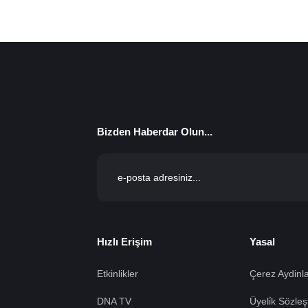
Bizden Haberdar Olun...
Hızlı Erişim
Yasal
Etkinlikler
Çerez Aydinla
DNA TV
Üyeli̇k Sözleş