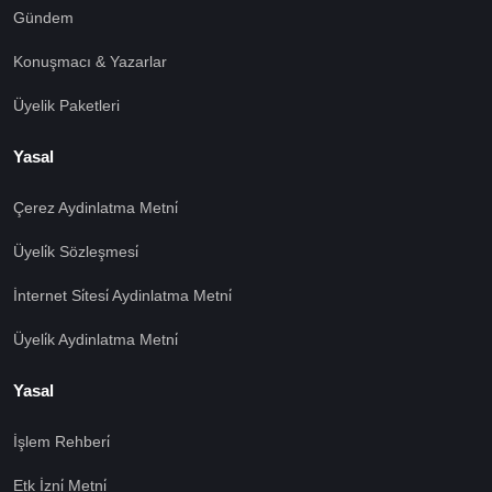
Gündem
Konuşmacı & Yazarlar
Üyelik Paketleri
Yasal
Çerez Aydinlatma Metni̇
Üyeli̇k Sözleşmesi̇
İnternet Si̇tesi̇ Aydinlatma Metni̇
Üyeli̇k Aydinlatma Metni̇
Yasal
İşlem Rehberi̇
Etk İzni̇ Metni̇