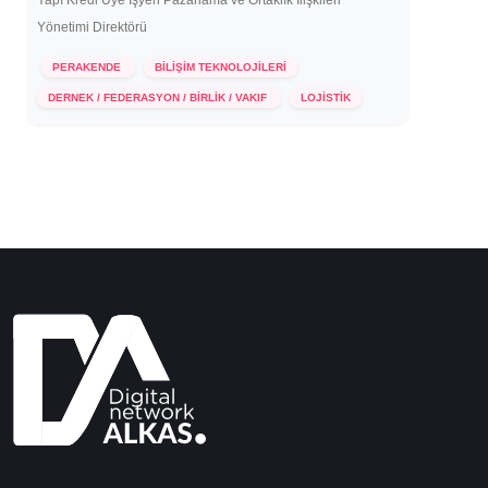
Yapı Kredi Üye İşyeri Pazarlama ve Ortaklık İlişkileri
Yönetimi Direktörü
PERAKENDE
BİLİŞİM TEKNOLOJİLERİ
9 Aralık 2020
DERNEK / FEDERASYON / BİRLİK / VAKIF
LOJİSTİK