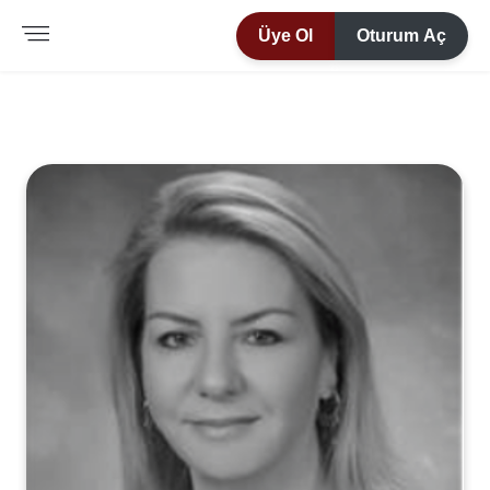
Üye Ol
Oturum Aç