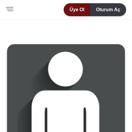
Üye Ol
Oturum Aç