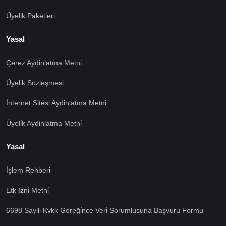
Üyelik Paketleri
Yasal
Çerez Aydinlatma Metni̇
Üyeli̇k Sözleşmesi̇
İnternet Si̇tesi̇ Aydinlatma Metni̇
Üyeli̇k Aydinlatma Metni̇
Yasal
İşlem Rehberi̇
Etk İzni̇ Metni̇
6698 Sayili Kvkk Gereği̇nce Veri̇ Sorumlusuna Başvuru Formu