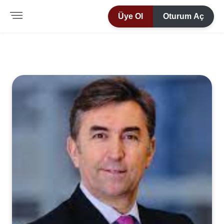
Üye Ol
Oturum Aç