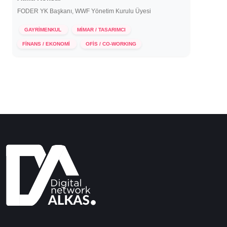
FODER YK Başkanı, WWF Yönetim Kurulu Üyesi
GAYRİMENKUL
MİMAR / TASARIMCI
20 Mayıs 2020
FİNANS / EKONOMİ
OFİS / CO-WORKING