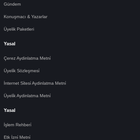
Gündem
Konuşmacı & Yazarlar
Üyelik Paketleri
Yasal
Çerez Aydinlatma Metni̇
Üyeli̇k Sözleşmesi̇
İnternet Si̇tesi̇ Aydinlatma Metni̇
Üyeli̇k Aydinlatma Metni̇
Yasal
İşlem Rehberi̇
Etk İzni̇ Metni̇