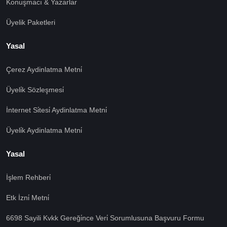
Konuşmacı & Yazarlar
Üyelik Paketleri
Yasal
Çerez Aydinlatma Metni̇
Üyeli̇k Sözleşmesi̇
İnternet Si̇tesi̇ Aydinlatma Metni̇
Üyeli̇k Aydinlatma Metni̇
Yasal
İşlem Rehberi̇
Etk İzni̇ Metni̇
6698 Sayili Kvkk Gereği̇nce Veri̇ Sorumlusuna Başvuru Formu