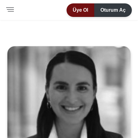
Üye Ol
Oturum Aç