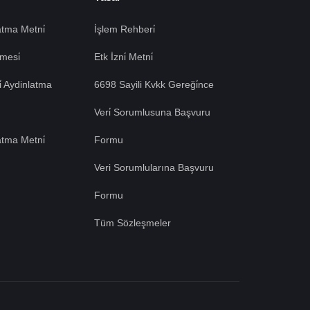
tma Metni̇
İşlem Rehberi̇
mesi̇
Etk İzni̇ Metni̇
si̇ Aydinlatma
6698 Sayili Kvkk Gereği̇nce
Veri̇ Sorumlusuna Başvuru
atma Metni̇
Formu
Veri Sorumlularına Başvuru
Formu
Tüm Sözleşmeler