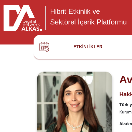
Hibrit Etkinlik ve
Sektörel İçerik Platformu
ETKINLIKLER
Av
Hakk
Türki
Kurums
Alark