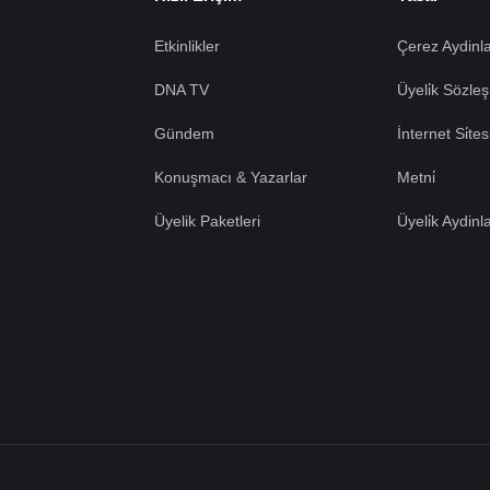
Etkinlikler
Çerez Aydinla
DNA TV
Üyeli̇k Sözleş
Gündem
İnternet Si̇te
Konuşmacı & Yazarlar
Metni̇
Üyelik Paketleri
Üyeli̇k Aydinl
Tümü Kabul
e çerezler
erez
Tümü Red
lanımını kabul