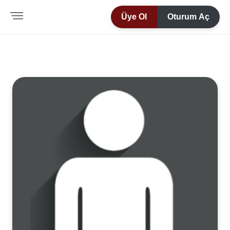
Üye Ol
Oturum Aç