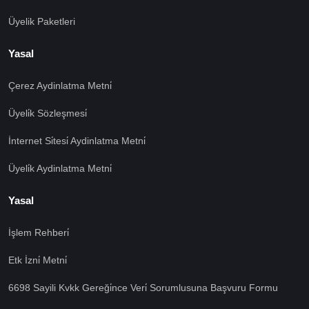
Üyelik Paketleri
Yasal
Çerez Aydinlatma Metni̇
Üyeli̇k Sözleşmesi̇
İnternet Si̇tesi̇ Aydinlatma Metni̇
Üyeli̇k Aydinlatma Metni̇
Yasal
İşlem Rehberi̇
Etk İzni̇ Metni̇
6698 Sayili Kvkk Gereği̇nce Veri̇ Sorumlusuna Başvuru Formu