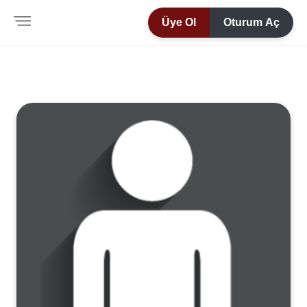
Üye Ol
Oturum Aç