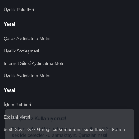
Üyelik Paketleri
Yasal
Çerez Aydinlatma Metni̇
Üyeli̇k Sözleşmesi̇
İnternet Si̇tesi̇ Aydinlatma Metni̇
Üyeli̇k Aydinlatma Metni̇
Yasal
İşlem Rehberi̇
🍪 Çerez Kullanıyoruz!
Etk İzni̇ Metni̇
Sizlere daha iyi hizmet vermek amacı ile gizliliğe uygun
şekilde çerezler kullanmaktayız. Çerezleri nasıl
6698 Sayili Kvkk Gereği̇nce Veri̇ Sorumlusuna Başvuru Formu
kullandığımızı öğrenmek için çerez politikamızı