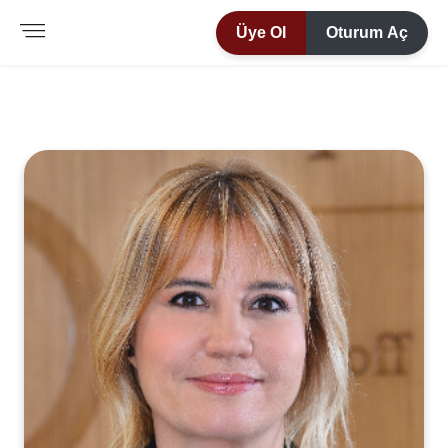
Üye Ol
Oturum Aç