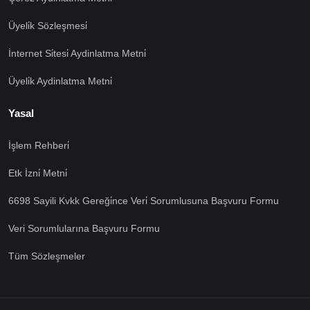
Üyeli̇k Sözleşmesi̇
İnternet Si̇tesi̇ Aydinlatma Metni̇
Üyeli̇k Aydinlatma Metni̇
Yasal
İşlem Rehberi̇
🍪 Çerez Kullanıyoruz!
Etk İzni̇ Metni̇
Sizlere daha iyi hizmet vermek amacı ile gizliliğe uygun
şekilde çerezler kullanmaktayız. Çerezleri nasıl
6698 Sayili Kvkk Gereği̇nce Veri̇ Sorumlusuna Başvuru Formu
kullandığımızı öğrenmek için çerez politikamızı
inceleyebilirsiniz Bu siteye giriş yaparak çerez
Veri Sorumlularına Başvuru Formu
kullanımını kabul etmiş sayılıyorsunuz.
Ayarları Gör
Tüm Sözleşmeler
Tümü Kabul