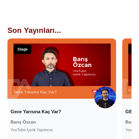
Son Yayınları...
Stage
Sta
Gece Yarısına Kaç Var?
GELE
Barış Özcan
Barış
YouTube İçerik Yapımcısı
YouTube