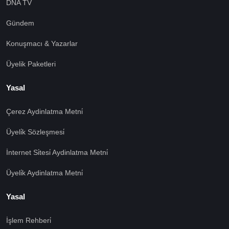
DNA TV
Gündem
Konuşmacı & Yazarlar
Üyelik Paketleri
Yasal
Çerez Aydinlatma Metni̇
Üyeli̇k Sözleşmesi̇
İnternet Si̇tesi̇ Aydinlatma Metni̇
Üyeli̇k Aydinlatma Metni̇
Yasal
İşlem Rehberi̇