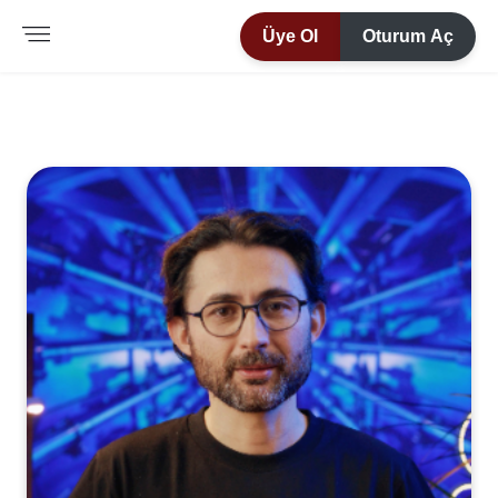
Üye Ol
Oturum Aç