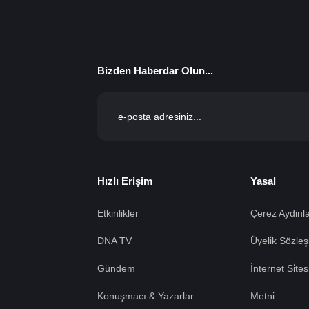
Bizden Haberdar Olun...
Hızlı Erişim
Yasal
Etkinlikler
Çerez Aydinla
DNA TV
Üyeli̇k Sözleş
Gündem
İnternet Si̇te
Konuşmacı & Yazarlar
Metni̇