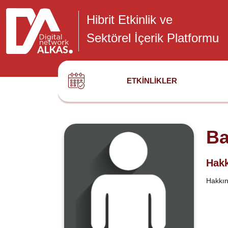
Hibrit Etkinlik ve
Sektörel İçerik Platformu
ETKINLIKLER
Ba
Hakk
Hakkınd