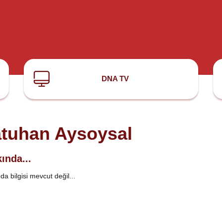
DNA TV
tuhan Aysoysal
ında...
a bilgisi mevcut değil...