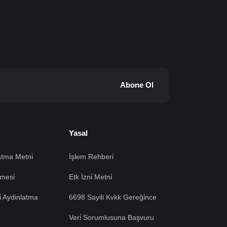
Abone Ol
Yasal
tma Metni̇
İşlem Rehberi̇
mesi̇
Etk İzni̇ Metni̇
si̇ Aydinlatma
6698 Sayili Kvkk Gereği̇nce
Veri̇ Sorumlusuna Başvuru