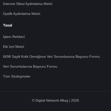
İnternet Si̇tesi̇ Aydinlatma Metni̇
Üyeli̇k Aydinlatma Metni̇
Yasal
İşlem Rehberi̇
🍪 Çerez Kullanıyoruz!
Etk İzni̇ Metni̇
Sizlere daha iyi hizmet vermek amacı ile gizliliğe uygun
6698 Sayili Kvkk Gereği̇nce Veri̇ Sorumlusuna Başvuru Formu
şekilde çerezler kullanmaktayız. Çerezleri nasıl
kullandığımızı öğrenmek için çerez politikamızı
Veri Sorumlularına Başvuru Formu
inceleyebilirsiniz Bu siteye giriş yaparak çerez
kullanımını kabul etmiş sayılıyorsunuz.
Ayarları Gör
Tüm Sözleşmeler
Tümü Kabul
© Digital Network Alkaş | 2026
Tümü Red