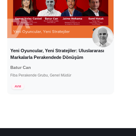
Yeni Oyuncular, Yeni Stratejiler: Uluslararası
Markalarla Perakendede Dönüşüm
Batur Can
Fiba Perakende Grubu, Genel Müdür
7 Ocak 2025
AVM