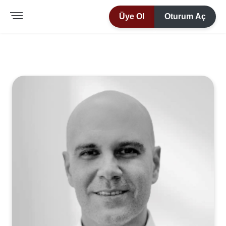
Üye Ol
Oturum Aç