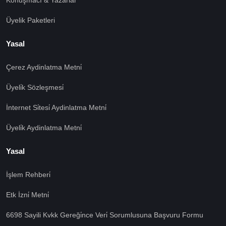
Konuşmacı & Yazarlar
Üyelik Paketleri
Yasal
Çerez Aydinlatma Metni̇
Üyeli̇k Sözleşmesi̇
İnternet Si̇tesi̇ Aydinlatma Metni̇
Üyeli̇k Aydinlatma Metni̇
Yasal
İşlem Rehberi̇
🍪 Çerez Kullanıyoruz!
Etk İzni̇ Metni̇
Sizlere daha iyi hizmet vermek amacı ile gizliliğe uygun
6698 Sayili Kvkk Gereği̇nce Veri̇ Sorumlusuna Başvuru Formu
şekilde çerezler kullanmaktayız. Çerezleri nasıl