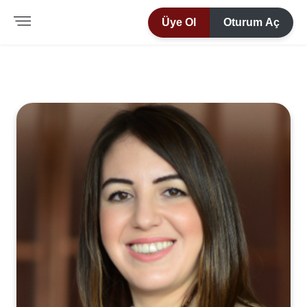
Üye Ol
Oturum Aç