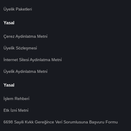
Üyelik Paketleri
Yasal
Çerez Aydinlatma Metni̇
Üyeli̇k Sözleşmesi̇
İnternet Si̇tesi̇ Aydinlatma Metni̇
Üyeli̇k Aydinlatma Metni̇
Yasal
İşlem Rehberi̇
Etk İzni̇ Metni̇
6698 Sayili Kvkk Gereği̇nce Veri̇ Sorumlusuna Başvuru Formu