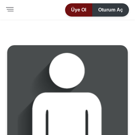
Üye Ol
Oturum Aç