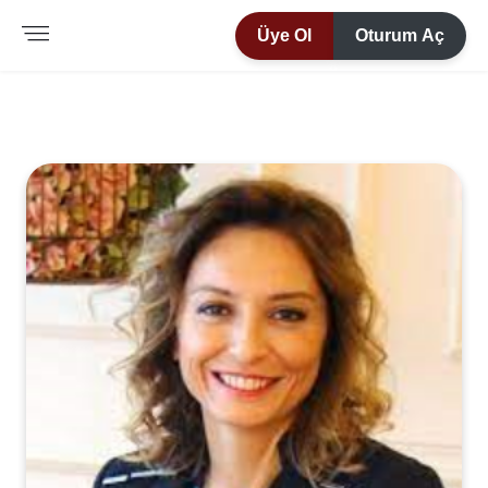
Üye Ol
Oturum Aç