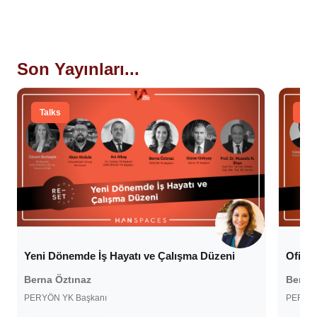
Son Yayınları...
Talks
Tal
Yeni Dönemde İş Hayatı ve Çalışma Düzeni
Ofise 
Berna Öztınaz
Berna 
PERYÖN YK Başkanı
PERYÖN
30 Eylül 2020
30 N