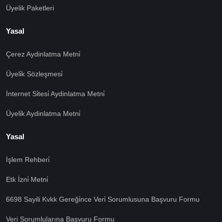
Üyelik Paketleri
Yasal
Çerez Aydinlatma Metni̇
Üyeli̇k Sözleşmesi̇
İnternet Si̇tesi̇ Aydinlatma Metni̇
Üyeli̇k Aydinlatma Metni̇
Yasal
İşlem Rehberi̇
🍪 Çerez Kullanıyoruz!
Etk İzni̇ Metni̇
Sizlere daha iyi hizmet vermek amacı ile gizliliğe uygun
şekilde çerezler kullanmaktayız. Çerezleri nasıl
6698 Sayili Kvkk Gereği̇nce Veri̇ Sorumlusuna Başvuru Formu
kullandığımızı öğrenmek için çerez politikamızı
inceleyebilirsiniz Bu siteye giriş yaparak çerez
Veri Sorumlularına Başvuru Formu