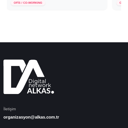
OFİS / CO-WORKING
OFİS 
İletişim
organizasyon@alkas.com.tr