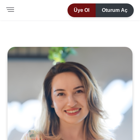
Üye Ol
Oturum Aç