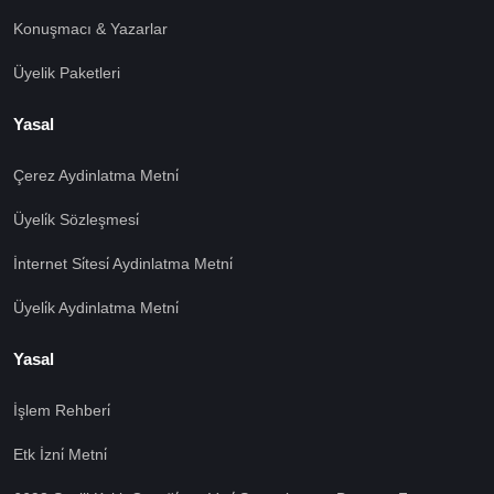
Konuşmacı & Yazarlar
Üyelik Paketleri
Yasal
Çerez Aydinlatma Metni̇
Üyeli̇k Sözleşmesi̇
İnternet Si̇tesi̇ Aydinlatma Metni̇
Üyeli̇k Aydinlatma Metni̇
Yasal
İşlem Rehberi̇
Etk İzni̇ Metni̇