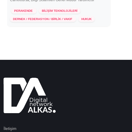
Carrefoursa, Bilgi Sistemleri Genel Müdür Yardımcısı
PERAKENDE
BİLİŞİM TEKNOLOJİLERİ
11 Kasım 2020
DERNEK / FEDERASYON / BİRLİK / VAKIF
HUKUK
İletişim