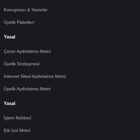
Konuşmacı & Yazarlar
Üyelik Paketleri
Yasal
Çerez Aydinlatma Metni̇
Üyeli̇k Sözleşmesi̇
İnternet Si̇tesi̇ Aydinlatma Metni̇
Üyeli̇k Aydinlatma Metni̇
Yasal
İşlem Rehberi̇
Etk İzni̇ Metni̇
🍪 Çerez Kullanıyoruz!