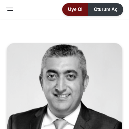
Üye Ol
Oturum Aç