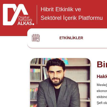
Hibrit Etkinlik ve
Sektörel İçerik Platformu
ETKINLIKLER
Bi
Hakk
Mesleğ
ekonom
ekibin
Şefi o