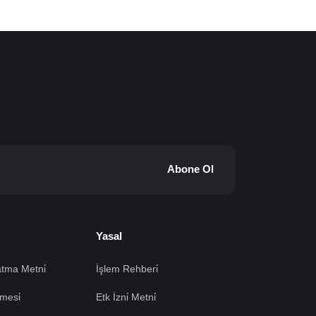
Abone Ol
Yasal
tma Metni̇
İşlem Rehberi̇
mesi̇
Etk İzni̇ Metni̇