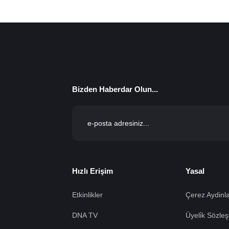
Bizden Haberdar Olun...
Hızlı Erişim
Yasal
Etkinlikler
Çerez Aydinla
DNA TV
Üyeli̇k Sözleş