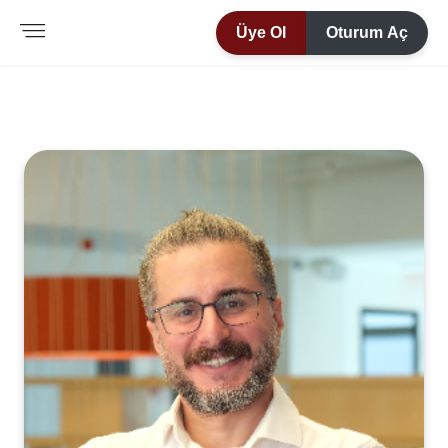
Üye Ol
Oturum Aç