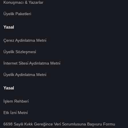
Konuşmacı & Yazarlar
Üyelik Paketleri
Yasal
Çerez Aydinlatma Metni̇
Üyeli̇k Sözleşmesi̇
İnternet Si̇tesi̇ Aydinlatma Metni̇
Üyeli̇k Aydinlatma Metni̇
Yasal
İşlem Rehberi̇
Etk İzni̇ Metni̇
🍪 Çerez Kullanıyoruz!
Sizlere daha iyi hizmet vermek amacı ile gizliliğe uygun
6698 Sayili Kvkk Gereği̇nce Veri̇ Sorumlusuna Başvuru Formu