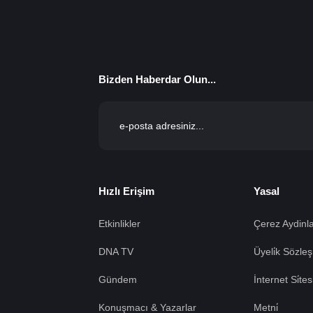
Bizden Haberdar Olun...
Hızlı Erişim
Yasal
Etkinlikler
Çerez Aydinla
DNA TV
Üyeli̇k Sözleş
Gündem
İnternet Si̇te
Konuşmacı & Yazarlar
Metni̇