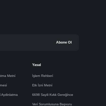
Abone Ol
Yasal
tma Metni̇
İşlem Rehberi̇
mesi̇
Etk İzni̇ Metni̇
si̇ Aydinlatma
6698 Sayili Kvkk Gereği̇nce
Veri̇ Sorumlusuna Başvuru