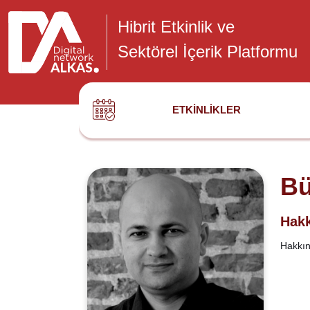
Hibrit Etkinlik ve
Sektörel İçerik Platformu
ETKINLIKLER
Bü
Hakk
Hakkınd