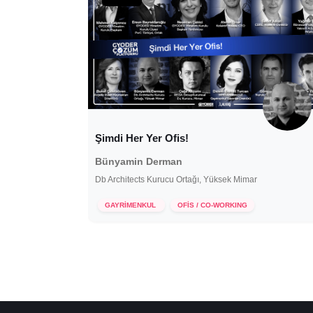
Şimdi Her Yer Ofis!
Bünyamin Derman
Db Architects Kurucu Ortağı, Yüksek Mimar
30 Mart 2021
GAYRİMENKUL
OFİS / CO-WORKING