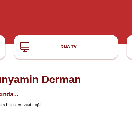
DNA TV
nyamin Derman
ında...
a bilgisi mevcut değil...