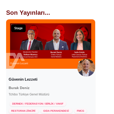
Son Yayınları...
Stage
Güvenin Lezzeti
Burak Deniz
Tchibo Türkiye Genel Müdürü
DERNEK / FEDERASYON / BİRLİK / VAKIF
18 Aralık 2025
RESTORAN ZİNCİRİ
GIDA PERAKENDESİ
FMCG