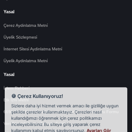
Yasal
Çerez Aydinlatma Metni̇
Üyeli̇k Sözleşmesi̇
İnternet Si̇tesi̇ Aydinlatma Metni̇
Üyeli̇k Aydinlatma Metni̇
Yasal
İşlem Rehberi̇
🍪 Çerez Kullanıyoruz!
Etk İzni̇ Metni̇
Sizlere daha iyi hizmet vermek amacı ile gizliliğe uygun
şekilde çerezler kullanmaktayız. Çerezleri nasıl
6698 Sayili Kvkk Gereği̇nce Veri̇ Sorumlusuna Başvuru Formu
kullandığımızı öğrenmek için çerez politikamızı
inceleyebilirsiniz Bu siteye giriş yaparak çerez
Veri Sorumlularına Başvuru Formu
kullanımını kabul etmiş sayılıyorsunuz.
Ayarları Gör