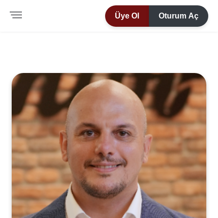
Üye Ol
Oturum Aç