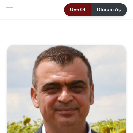
Üye Ol
Oturum Aç