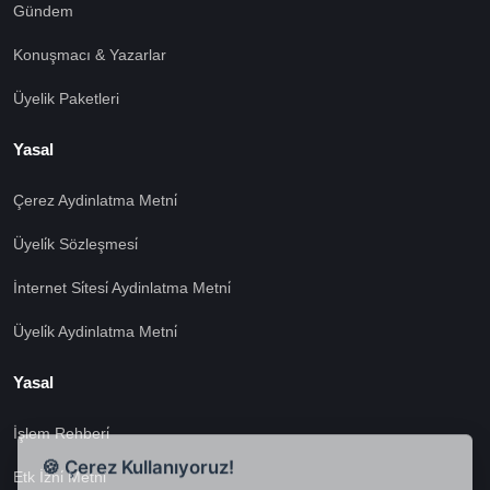
Gündem
Konuşmacı & Yazarlar
Üyelik Paketleri
Yasal
Çerez Aydinlatma Metni̇
Üyeli̇k Sözleşmesi̇
İnternet Si̇tesi̇ Aydinlatma Metni̇
Üyeli̇k Aydinlatma Metni̇
Yasal
İşlem Rehberi̇
🍪 Çerez Kullanıyoruz!
Etk İzni̇ Metni̇