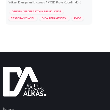
Yüksel Danışmanlık Kurucu / KTSD Proje Koordinatörü
DERNEK / FEDERASYON / BİRLİK / VAKIF
18 Aralık 2025
RESTORAN ZİNCİRİ
GIDA PERAKENDESİ
FMCG
İletişim