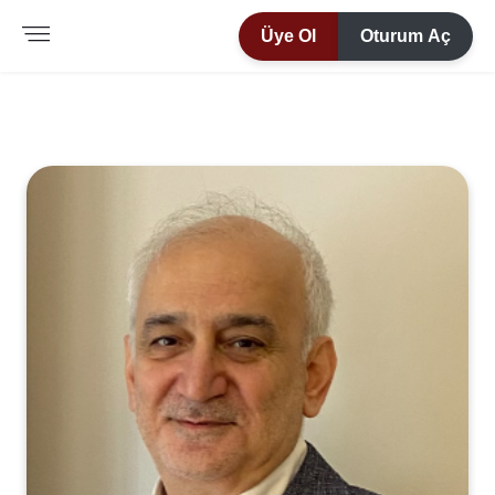
Üye Ol
Oturum Aç