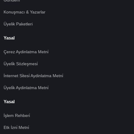
Gündem
Konuşmacı & Yazarlar
Üyelik Paketleri
Yasal
Çerez Aydinlatma Metni̇
Üyeli̇k Sözleşmesi̇
İnternet Si̇tesi̇ Aydinlatma Metni̇
Üyeli̇k Aydinlatma Metni̇
Yasal
İşlem Rehberi̇
🍪 Çerez Kullanıyoruz!
Etk İzni̇ Metni̇
Sizlere daha iyi hizmet vermek amacı ile gizliliğe uygun