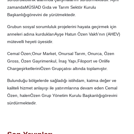
zamanda
MÜSİAD Gıda ve Tarım Sektör Kurulu
Başkanlığı
görevini de yürütmektedir.
Grubun sosyal sorumluluk projelerini hayata geçirmek için
anneleri adına kurdukları
Ayşe Hatun Özen Vakfı
'nın (AHEV)
mütevelli heyeti üyesidir.
Cemal Özen;
Onur Market, Onursal Tarım, Onurca, Özen
Gross, Özen Gayrimenkul, İnaş Yapı,
Filoport ve Onlife
Charge
şirketlerini
Özen Grup
çatısı altında toplamıştır.
Bulunduğu bölgelerde sağladığı istihdam, katma değer ve
kaliteli hizmet anlayışı ile yatırımlarına devam eden Cemal
Özen, halen
Özen Grup Yönetim Kurulu Başkanlığı
görevini
sürdürmektedir.