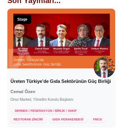
Son Yayınları...
Stage
Üreten Türkiye’de Gıda Sektörünün Güç Birliği
Cemal Özen
Onur Market, Yönetim Kurulu Başkanı
DERNEK / FEDERASYON / BİRLİK / VAKIF
26 Kasım 2024
RESTORAN ZİNCİRİ
GIDA PERAKENDESİ
FMCG