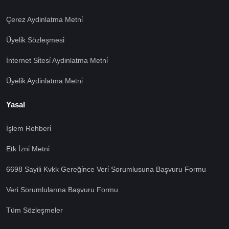
Çerez Aydinlatma Metni̇
Üyeli̇k Sözleşmesi̇
İnternet Si̇tesi̇ Aydinlatma Metni̇
Üyeli̇k Aydinlatma Metni̇
Yasal
İşlem Rehberi̇
🍪 Çerez Kullanıyoruz!
Etk İzni̇ Metni̇
Sizlere daha iyi hizmet vermek amacı ile gizliliğe uygun
şekilde çerezler kullanmaktayız. Çerezleri nasıl
6698 Sayili Kvkk Gereği̇nce Veri̇ Sorumlusuna Başvuru Formu
kullandığımızı öğrenmek için çerez politikamızı
inceleyebilirsiniz Bu siteye giriş yaparak çerez
Veri Sorumlularına Başvuru Formu
kullanımını kabul etmiş sayılıyorsunuz.
Ayarları Gör
Tüm Sözleşmeler