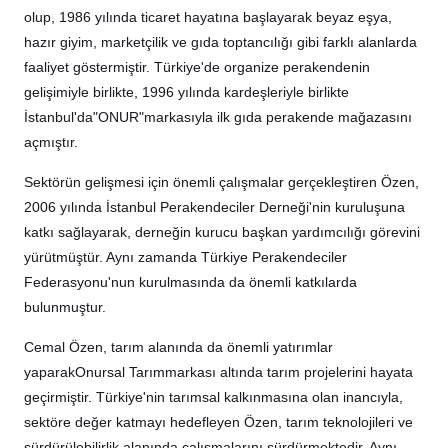
olup, 1986 yılında ticaret hayatına başlayarak beyaz eşya,
hazır giyim, marketçilik ve gıda toptancılığı gibi farklı alanlarda
faaliyet göstermiştir. Türkiye'de organize perakendenin
gelişimiyle birlikte, 1996 yılında kardeşleriyle birlikte
İstanbul'da
"ONUR"
markasıyla ilk gıda perakende mağazasını
açmıştır.
Sektörün gelişmesi için önemli çalışmalar gerçekleştiren Özen,
2006 yılında İstanbul Perakendeciler Derneği'nin kuruluşuna
katkı sağlayarak, derneğin kurucu başkan yardımcılığı görevini
yürütmüştür. Aynı zamanda Türkiye Perakendeciler
Federasyonu'nun kurulmasında da önemli katkılarda
bulunmuştur.
Cemal Özen, tarım alanında da önemli yatırımlar
yaparak
Onursal Tarım
markası altında tarım projelerini hayata
geçirmiştir. Türkiye'nin tarımsal kalkınmasına olan inancıyla,
sektöre değer katmayı hedefleyen Özen, tarım teknolojileri ve
sürdürülebilirlik alanında çalışmalarını sürdürmektedir. Aynı