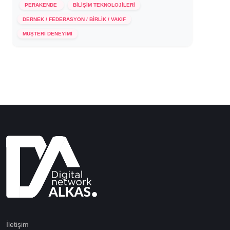
PERAKENDE
BİLİŞİM TEKNOLOJİLERİ
DERNEK / FEDERASYON / BİRLİK / VAKIF
2 Aralık 2020
MÜŞTERİ DENEYİMİ
İletişim