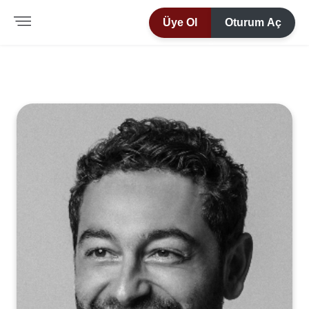
Üye Ol
Oturum Aç