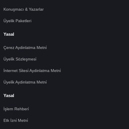
Konuşmacı & Yazarlar
Üyelik Paketleri
Yasal
Çerez Aydinlatma Metni̇
Üyeli̇k Sözleşmesi̇
İnternet Si̇tesi̇ Aydinlatma Metni̇
Üyeli̇k Aydinlatma Metni̇
Yasal
İşlem Rehberi̇
🍪 Çerez Kullanıyoruz!
Etk İzni̇ Metni̇
Sizlere daha iyi hizmet vermek amacı ile gizliliğe uygun