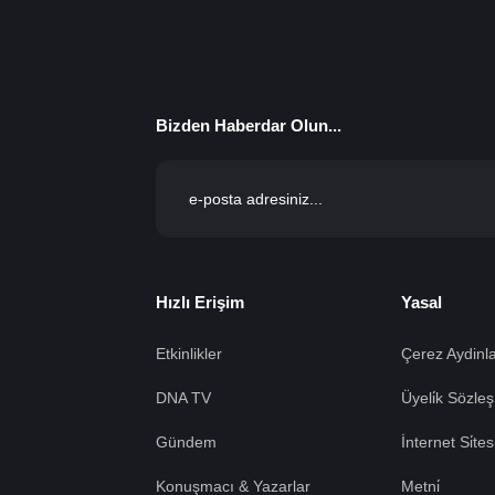
Bizden Haberdar Olun...
Hızlı Erişim
Yasal
Etkinlikler
Çerez Aydinla
DNA TV
Üyeli̇k Sözleş
Gündem
İnternet Si̇te
Konuşmacı & Yazarlar
Metni̇