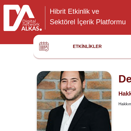
Hibrit Etkinlik ve
Sektörel İçerik Platformu
ETKINLIKLER
De
Hakk
Hakkınd