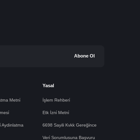
Abone Ol
Yasal
tma Metni̇
İşlem Rehberi̇
mesi̇
Etk İzni̇ Metni̇
si̇ Aydinlatma
6698 Sayili Kvkk Gereği̇nce
Veri̇ Sorumlusuna Başvuru