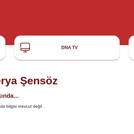
DNA TV
rya Şensöz
ında...
a bilgisi mevcut değil...