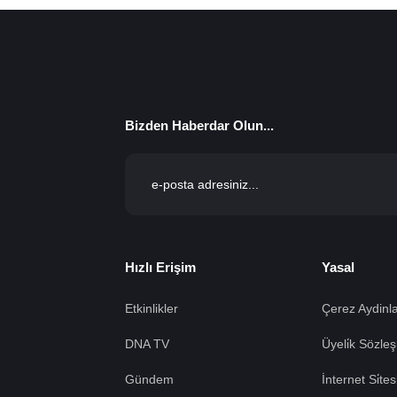
Bizden Haberdar Olun...
Hızlı Erişim
Yasal
Etkinlikler
Çerez Aydinla
DNA TV
Üyeli̇k Sözleş
Gündem
İnternet Si̇te