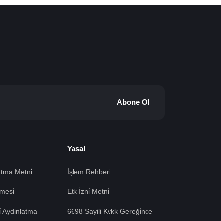
Abone Ol
Yasal
tma Metni̇
İşlem Rehberi̇
mesi̇
Etk İzni̇ Metni̇
si̇ Aydinlatma
6698 Sayili Kvkk Gereği̇nce